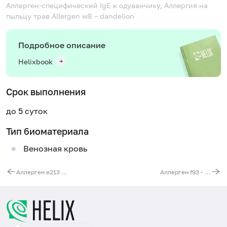
Аллерген-специфический IgE к одуванчику, Аллергия на
пыльцу трав
Allergen w8 – dandelion
Подробное описание
Helixbook
Срок выполнения
до 5 суток
Тип биоматериала
Венозная кровь
Аллерген e213 - перо попугая жако, IgE, ИФА
Аллерген f93 - какао, IgE, ИФА