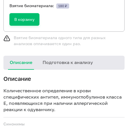
Взятие биоматериала:
180 ₽
В корзину
Взятие биоматериала одного типа для разных
анализов оплачивается один раз.
Описание
Подготовка к анализу
Н
Описание
Количественное определение в крови
специфических антител, иммуноглобулинов класса
E, появляющихся при наличии аллергической
реакции к одуванчику.
Синонимы