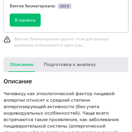
Взятие биоматериала:
180 ₽
В корзину
Взятие биоматериала одного типа для разных
анализов оплачивается один раз.
Описание
Подготовка к анализу
Н
Описание
Чечевицу как этиологический фактор пищевой
аллергии относят к средней степени
аллергизирующей активности (без учета
индивидуальных особенностей). Чаще всего
встречаются такие проявления, как заболевания
пищеварительной системы (аллергический