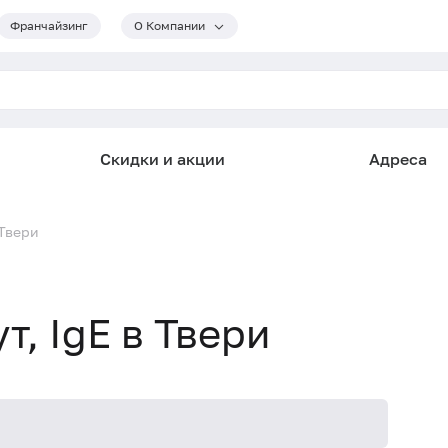
Франчайзинг
О Компании
Скидки и акции
Адреса
 Твери
т, IgE в Твери