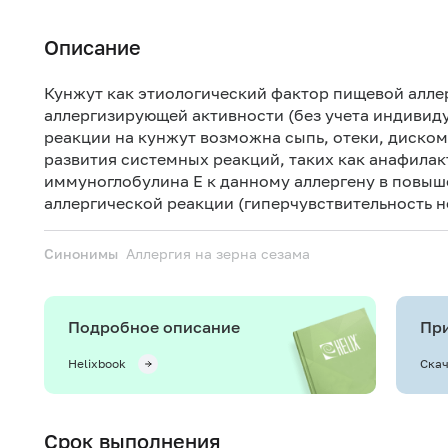
Описание
Кунжут как этиологический фактор пищевой алле
аллергизирующей активности (без учета индивид
реакции на кунжут возможна сыпь, отеки, дискомф
развития системных реакций, таких как анафила
иммуноглобулина Е к данному аллергену в повыш
аллергической реакции (гиперчувствительность н
Синонимы
Аллергия на зерна сезама
Подробное описание
При
Helixbook
Скач
Срок выполнения