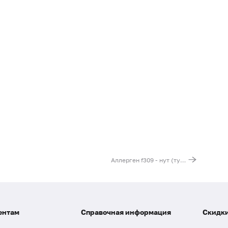
Аллерген f309 - нут (турецкий горох), IgE
ентам
Справочная информация
Скидки