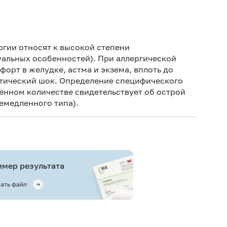
Не кури
ргии относят к высокой степени
уальных особенностей). При аллергической
орт в желудке, астма и экзема, вплоть до
ктический шок. Определение специфического
енном количестве свидетельствует об острой
емедленного типа).
мер результата
ать файл