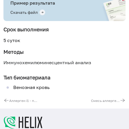
Пример результата
Скачать файл
Срок выполнения
5 суток
Методы
Иммунохемилюминесцентный анализ
Тип биоматериала
Венозная кровь
Аллерген i1 - пчелиный яд, IgG
Смесь аллергенов животных № 1 (IgE): эпителий кошки, эпителий собаки, перхоть лошади, перхоть коровы