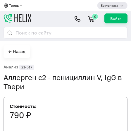
Тверь
Клиентам
0
Войти
← Назад
Анализ
21-517
Аллерген c2 - пенициллин V, IgG в
Твери
Стоимость:
790 ₽