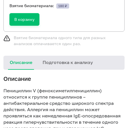
Взятие биоматериала:
180 ₽
В корзину
Взятие биоматериала одного типа для разных
анализов оплачивается один раз.
Описание
Подготовка к анализу
Н
Описание
Пенициллин V (феноксиметилпенициллин)
относится к группе пенициллинов –
антибактериальное средство широкого спектра
действия. Аллергия на пенициллин может
проявляться как немедленная IgE-опосредованная
реакция гиперчувствительности в течение одного