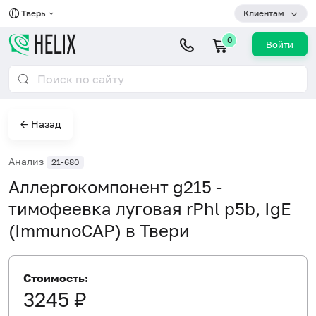
Тверь
Клиентам
0
Войти
← Назад
Анализ
21-680
Аллергокомпонент g215 -
тимофеевка луговая rPhl p5b, IgE
(ImmunoCAP) в Твери
Стоимость:
3245 ₽