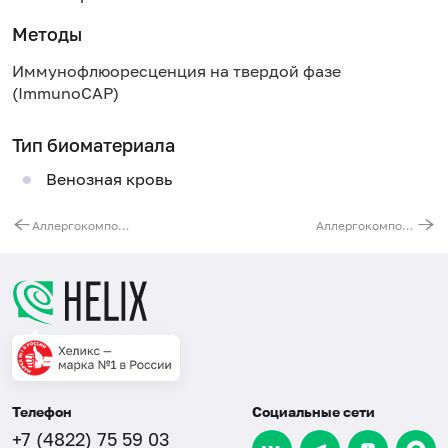
Методы
Иммунофлюоресценция на твердой фазе
(ImmunoCAP)
Тип биоматериала
Венозная кровь
Аллергокомпонент g205 - тимофеевка луговая rPhl p1, IgE (ImmunoCAP)
Аллергокомпонент t215 - берёза rBet v1 PR-10, IgE (ImmunoCAP)
Телефон
Социальные сети
+7 (4822) 75 59 03