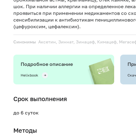
шок. При наличии аллергии на определенное лека
проявиться при применении медикаментов со сх
сенсибилизации к антибиотикам пенициллиновог
(цефуроксим, цефалексин).
Синонимы
Аксетин, Зиннат, Зинацеф, Кимацеф, Мегасе
Подробное описание
При
Helixbook
Скач
Срок выполнения
до 6 суток
Методы