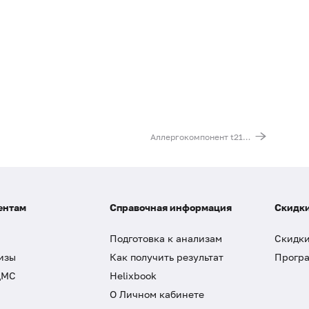
Аллергокомпонент t215 - берёза rBet v1 PR-10, IgG (ImmunoCAP)
ентам
Справочная информация
Скидки
Подготовка к анализам
Скидки
изы
Как получить результат
Програ
ДМС
Helixbook
О Личном кабинете