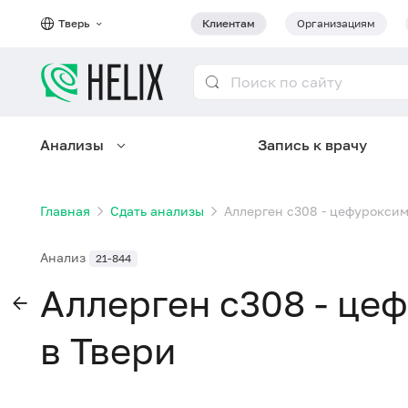
Тверь
Клиентам
Организациям
Анализы
Запись к врачу
Главная
Сдать анализы
Аллерген c308 - цефуроксим
Анализ
21-844
Аллерген c308 - це
в Твери