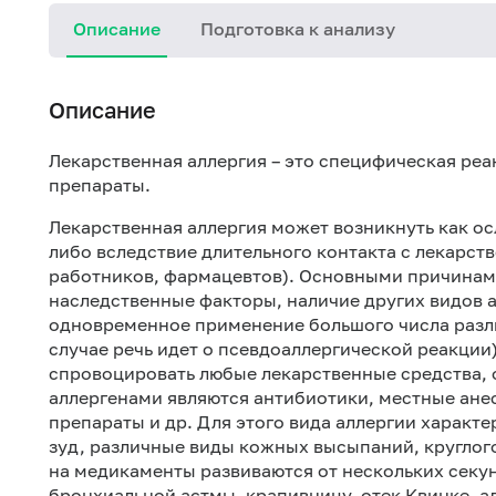
Описание
Подготовка к анализу
Описание
Лекарственная аллергия – это специфическая ре
препараты.
Лекарственная аллергия может возникнуть как о
либо вследствие длительного контакта с лекарст
работников, фармацевтов). Основными причинами
наследственные факторы, наличие других видов а
одновременное применение большого числа разли
случае речь идет о псевдоаллергической реакции
спровоцировать любые лекарственные средства,
аллергенами являются антибиотики, местные ане
препараты и др. Для этого вида аллергии харак
зуд, различные виды кожных высыпаний, круглог
на медикаменты развиваются от нескольких секун
бронхиальной астмы, крапивницу, отек Квинке, 