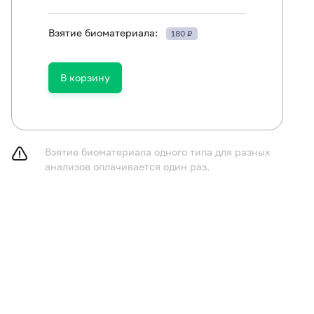
Взятие биоматериала:
180 ₽
принимать пищу в течение 2-3 часов до исследования,
В корзину
газированную воду.
курить в течение 30 минут до исследования.
Взятие биоматериала одного типа для разных
анализов оплачивается один раз.