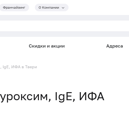
Франчайзинг
О Компании
Скидки и акции
Адреса
, IgE, ИФА в Твери
фуроксим, IgE, ИФА