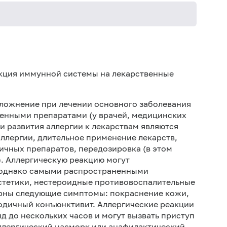
Не 
не
акция иммунной системы на лекарственные
Не 
сложнение при лечении основного заболевания
венными препаратами (у врачей, медицинских
 развития аллергии к лекарствам являются
ллергии, длительное применение лекарств,
чных препаратов, передозировка (в этом
). Аллергическую реакцию могут
 однако самыми распространенными
стетики, нестероидные противовоспалительные
терны следующие симптомы: покраснение кожи,
одичный конъюнктивит. Аллергические реакции
д до нескольких часов и могут вызвать приступ
аллергический насморк или анафилактический