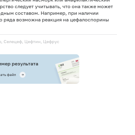
рство следует учитывать, что она также может
одным составом. Например, при наличии
о ряда возможна реакция на цефалоспорины
ф, Селецеф, Цефтин, Цефрус
мер результата
ать файл