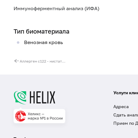
Иммуноферментный анализ (ИФА)
Тип биоматериала
Венозная кровь
Аллерген c122 - нистатин, IgE, ИФА
Услуги кли
Адреса
Сдать анал
Прием по 