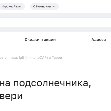
Франчайзинг
О Компании
Скидки и акции
Адреса
олнечника, IgE (ImmunoCAP) в Твери
ена подсолнечника,
Твери