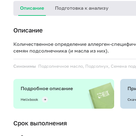
Описание
Подготовка к анализу
Описание
Количественное определение аллерген-специфиче
семян подсолнечника (и масла из них).
Синонимы
Подсолнечное масло, Подсолнух, Семена по
Подробное описание
При
Helixbook
Скач
Срок выполнения