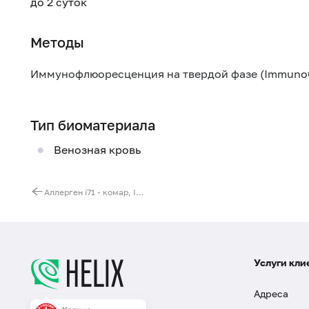
до 2 суток
Методы
Иммунофлюоресценция на твердой фазе (Immuno
Тип биоматериала
Венозная кровь
Аллерген i71 - комар, IgE (ImmunoCAP)
Услуги кли
Адреса