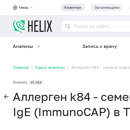
Тверь
Клиентам
Организациям
Анализы
Запись к врачу
Главная
Сдать анализы
Аллерген k84 - семена подс
Анализ
21-918
Аллерген k84 - сем
IgE (ImmunoCAP) в 