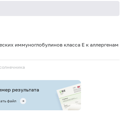
Не кури
ских иммуноглобулинов класса E к аллергенам
дсолнечника
мер результата
ать файл