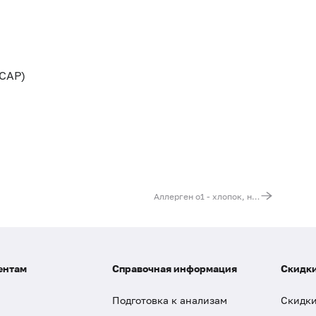
CAP)
Аллерген o1 - хлопок, необработанная нить, IgE (ImmunoCAP)
ентам
Справочная информация
Скидки
Подготовка к анализам
Скидки