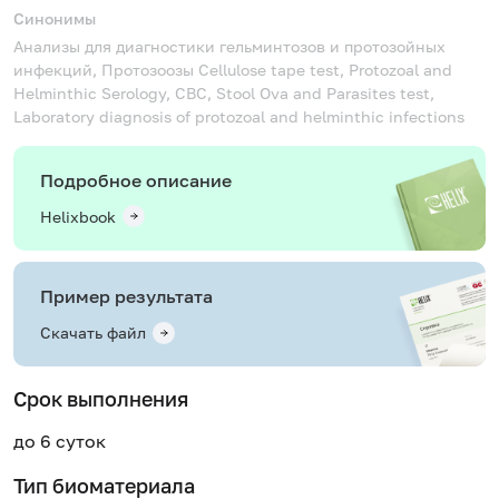
Синонимы
Анализы для диагностики гельминтозов и протозойных
инфекций, Протозоозы
Cellulose tape test, Protozoal and
Helminthic Serology, CBC, Stool Ova and Parasites test,
Laboratory diagnosis of protozoal and helminthic infections
Подробное описание
Helixbook
Пример результата
Скачать файл
Срок выполнения
до 6 суток
Тип биоматериала