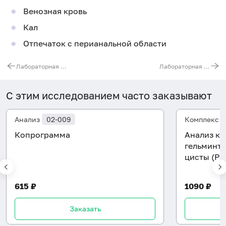
Венозная кровь
Кал
Отпечаток с перианальной области
Лабораторная диагностика инфекционного мононуклеоза
Лабораторная диагностика коклюша и паракоклюша
С этим исследованием часто заказывают
Анализ
02-009
Комплекс
Копрограмма
Анализ ка
гельминто
цисты (Pa
615 ₽
1090 ₽
Заказать