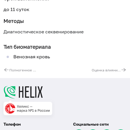
до 11 суток
Методы
Диагностическое секвенирование
Тип биоматериала
Венозная кровь
Полногенное молекулярно-генетическое исследование при недостаточности протеина S (ген PROS1)
Оценка влияния CYP2D6 и CYP2C19 на метаболизм антидепрессантов ингибиторов обратного захвата серотонина/норадреналина (эсциталопрам, циталопрам, сертралин, флувоксамин, пароксетин, венлафаксин)
Телефон
Социальные сети