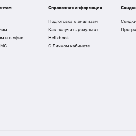
ентам
Справочная информация
Скидки
Подготовка к анализам
Скидки
изы
Как получить результат
Програ
ом и в офис
Helixbook
ДМС
О Личном кабинете