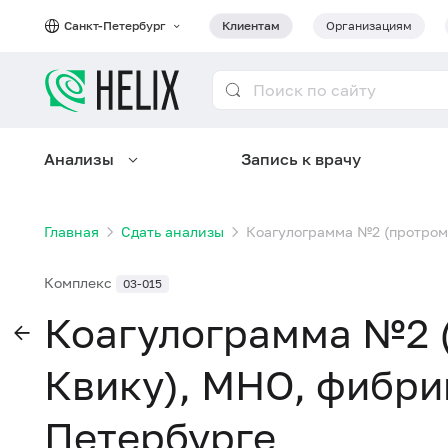
Санкт-Петербург
Клиентам
Организациям
Анализы
Запись к врачу
Главная
Сдать анализы
Коагулограмма №2 (протромб
Комплекс
03-015
Коагулограмма №2 
Квику), МНО, фибрин
Петербурге