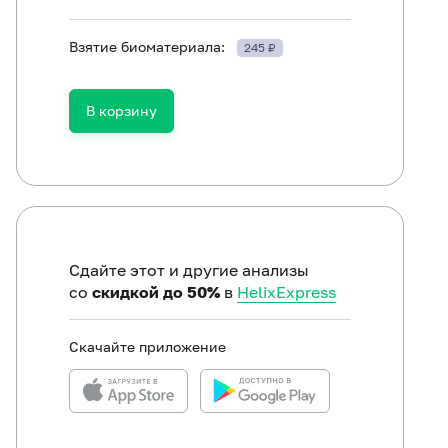
Взятие биоматериала:
245 ₽
В корзину
Коагулограмма №1 (протромбин (по Квику), МНО)
Фибриноген
Сдайте этот и другие анализы
со
скидкой до 50%
в
HelixExpress
Скачайте приложение