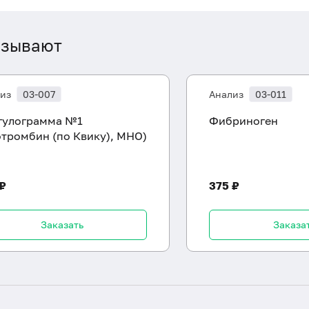
азывают
из
03-007
Анализ
03-011
гулограмма №1
Фибриноген
отромбин (по Квику), МНО)
 ₽
375 ₽
Заказать
Заказа