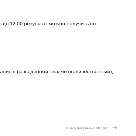
в до 12:00 результат можно получить по
ния в разведенной плазме (количественный),
Коагулограмма №3 (протромбин (по Квику), МНО, фибриноген, АТIII, АЧТВ, D-димер)