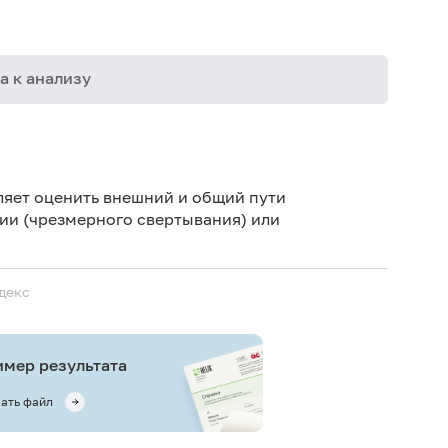
а к анализу
03-007
03-011
ляет оценить внешний и общий пути
ии (чрезмерного свертывания) или
декс
мер результата
ать файл