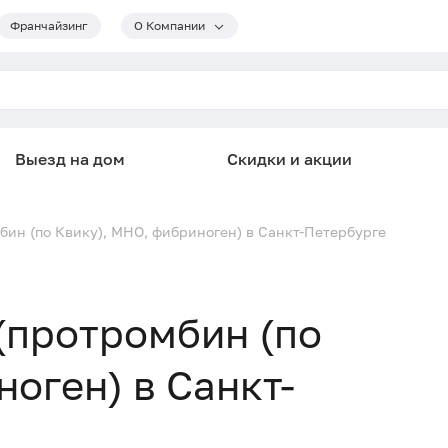
Франчайзинг
О Компании
Выезд на дом
Скидки и акции
ин (по Квику), МНО, фибриноген) в Санкт-Петербурге
(протромбин (по
оген) в Санкт-