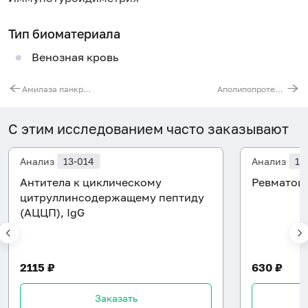
Тип биоматериала
Венозная кровь
Амилаза панкреатическая
Аполипопротеин B
С этим исследованием часто заказывают
Анализ
13-014
Анализ
13
Антитела к циклическому
Ревматои
цитруллинсодержащему пептиду
(АЦЦП), IgG
2115 ₽
630 ₽
Заказать