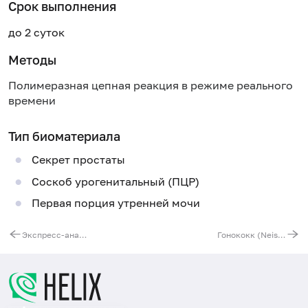
Срок выполнения
до 2 суток
Методы
Полимеразная цепная реакция в режиме реального
времени
Тип биоматериала
Секрет простаты
Соскоб урогенитальный (ПЦР)
Первая порция утренней мочи
Экспресс-анализ на коронавирус SARS-CoV-2 (COVID-19) + справка на английском языке
Гонококк (Neisseria gonorrhoeae), ДНК [реал-тайм ПЦР], количественно