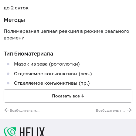
до 2 суток
Методы
Полимеразная цепная реакция в режиме реального
времени
Тип биоматериала
Мазок из зева (ротоглотки)
Отделяемое конъюнктивы (лев.)
Отделяемое конъюнктивы (пр.)
Показать все ↓
Возбудитель микоплазмоза (Mycoplasma genitalium), ДНК, количественно [реал-тайм ПЦР]
Возбудитель трихомоноза (Trichomonas vaginalis), ДНК, количественно [реал-тайм ПЦР]