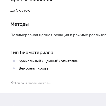
до 5 суток
Методы
Полимеразная цепная реакция в режиме реально
Тип биоматериала
Буккальный (щечный) эпителий
Венозная кровь
Ген рака молочной железы 1 (BRCA1). Выявление мутации 3875delGTCT (нарушение структуры белка)