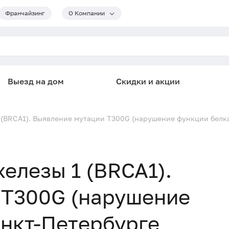
Франчайзинг
О Компании
Выезд на дом
Скидки и акции
 (BRCA1). Выявление мутации T300G (нарушение функции белка
елезы 1 (BRCA1).
 T300G (нарушение
анкт-Петербурге