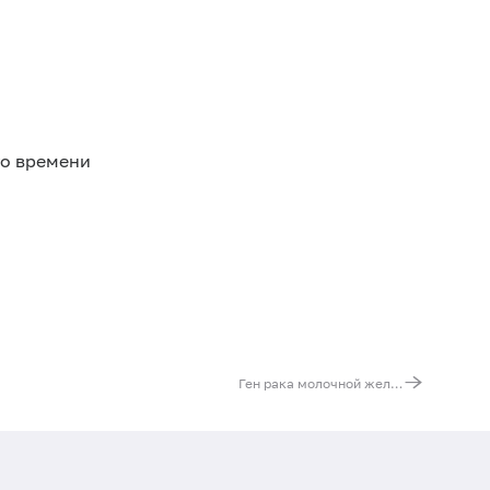
го времени
Ген рака молочной железы 1 (BRCA1). Выявление мутации 2080delA (нарушение структуры белка)