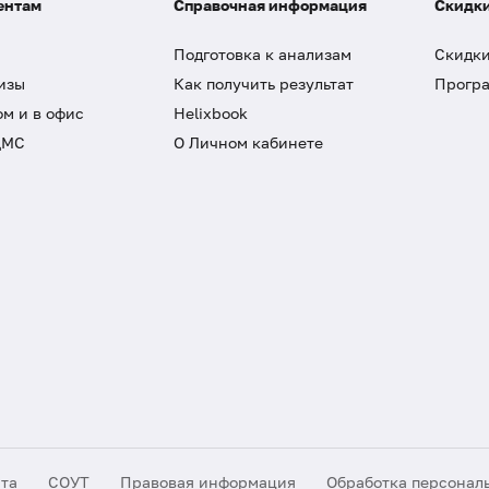
ентам
Справочная информация
Скидки
Подготовка к анализам
Скидки
изы
Как получить результат
Програ
ом и в офис
Helixbook
ДМС
О Личном кабинете
йта
СОУТ
Правовая информация
Обработка персонал