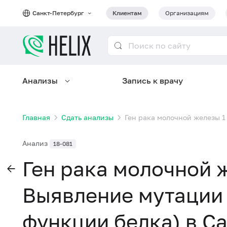
Санкт-Петербург
Клиентам
Организациям
Анализы
Запись к врачу
Главная
Сдать анализы
Ген рака молочной железы 1
Анализ
18-081
Ген рака молочной ж
Выявление мутации
функции белка) в С