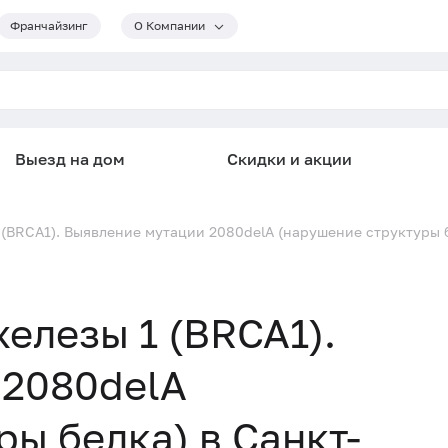
Франчайзинг
О Компании
Выезд на дом
Скидки и акции
 (BRCA1). Выявление мутации 2080delA (нарушение структуры 
елезы 1 (BRCA1).
 2080delA
ы белка) в Санкт-