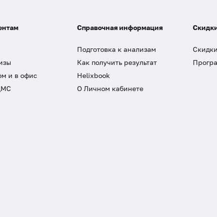
ентам
Справочная информация
Скидки
Подготовка к анализам
Скидки
изы
Как получить результат
Програ
ом и в офис
Helixbook
ДМС
О Личном кабинете