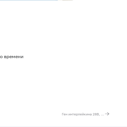
го времени
Ген интерлейкина 28B, II класс цитокиновых рецепторов (IL28B). Выявление мутации g.39743165T>G (rs8099917, регуляторная область гена)