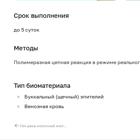
Срок выполнения
до 5 суток
Методы
Полимеразная цепная реакция в режиме реально
Тип биоматериала
Буккальный (щечный) эпителий
Венозная кровь
Ген рака молочной железы 1 (BRCA1). Выявление мутации T300G (нарушение функции белка)