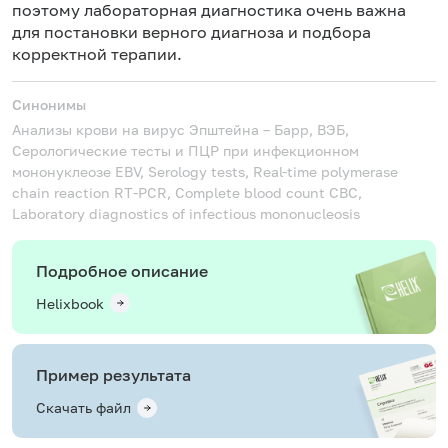
поэтому лабораторная диагностика очень важна
для постановки верного диагноза и подбора
корректной терапии.
Синонимы
Анализы крови на вирус Эпштейна – Барр, ВЭБ,
Серологические тесты и ПЦР при инфекционном
мононуклеозе
EBV, Serology tests, Real-time polymerase
chain reaction RT-PCR, Complete blood count CBC,
Laboratory diagnostics of infectious mononucleosis
Подробное описание
Helixbook
Пример результата
Скачать файл