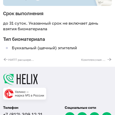
Срок выполнения
до 31 суток. Указанный срок не включает день
взятия биоматериала
Тип биоматериала
Буккальный (щечный) эпителий
НИПТ расширенная панель (анеуплоидии 13, 18, 21, X, Y + 6 микроделеционных синдромов у плода; носительство мутаций аутосомно-рецессивных заболеваний у матери)
Комплексная молекулярно-генетическая диагностика непереносимости лактозы и фруктозы (ген MCM6 и ген ALDOB)
Телефон
Социальные сети
+7 (812) 309 12 21