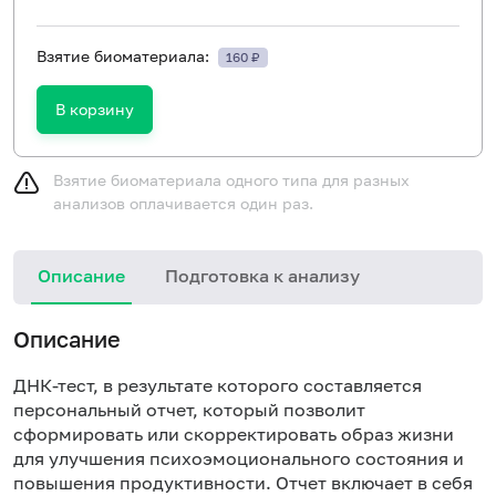
Взятие биоматериала:
160 ₽
В корзину
Взятие биоматериала одного типа для разных
анализов оплачивается один раз.
Описание
Подготовка к анализу
З
Описание
з
ДНК-тест, в результате которого составляется
персональный отчет, который позволит
сформировать или скорректировать образ жизни
для улучшения психоэмоционального состояния и
повышения продуктивности. Отчет включает в себя