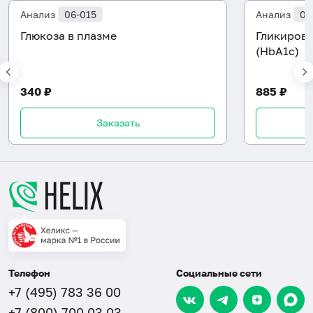
Анализ
06-015
Анализ
06
Глюкоза в плазме
Гликиров
(HbA1c)
340 ₽
885 ₽
Заказать
Телефон
Социальные сети
+7 (495) 783 36 00
+7 (800) 700 03 03