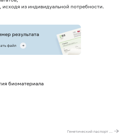
, исходя из индивидуальной потребности.
мер результата
ать файл
ятия биоматериала
Генетический паспорт «Экспертный подход к здоровью (55 генов)»