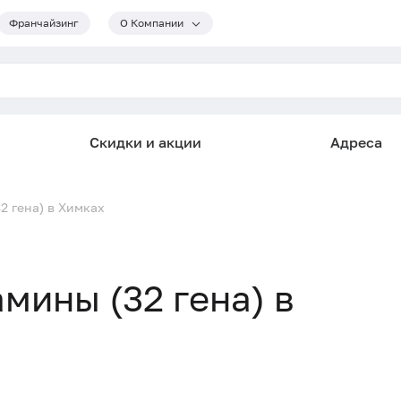
Франчайзинг
О Компании
Скидки и акции
Адреса
2 гена) в Химках
амины (32 гена) в