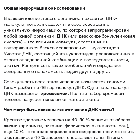
Общая информация об исследовании
В каждой клетке живого организма находится ДНК-
молекула, которая содержит в себе совершенно
уникальную информацию, по которой запрограммирован
любой живой организм.
ДНК
(или дезоксирибонуклеиновая
кислота) – это длинная молекула, состоящая из
повторяющихся блоков исследования – нуклеотидов.
Участок ДНК, состоящий из нуклеотидов, расположенных в
строго определенной комбинации и последовательности, –
это
ген
. Рандомность таких комбинаций и определяет
совершенную непохожесть людей друг на друга.
Совокупность всех генов человека называется геномом.
Геном разбит на 46 пар молекул ДНК. Одна пара молекул
ДНК называется
хромосомой
. Полный набор хромосом
человек получает пополам от матери и отца.
Чем могут быть полезны генетические ДНК-тесты?
Крепкое здоровье человека на 40–50 % зависит от образа
жизни (привычки, питание, физическая активность, сон),
еще 10 % – это целенаправленное оздоровление и лечение,
а оставшиеся 40 % здоровья определяют гены. В генах