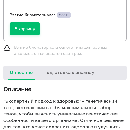
Взятие биоматериала:
300 ₽
В корзину
Взятие биоматериала одного типа для разных
анализов оплачивается один раз.
Описание
Подготовка к анализу
З
Описание
з
"Экспертный подход к здоровью" – генетический
тест, включающий в себя максимальный набор
генов, чтобы выяснить уникальные генетические
особенности вашего организма. Отличное решение
для тех, кто хочет сохранить здоровье и улучшить