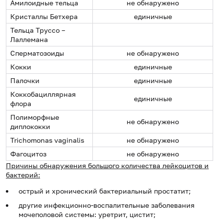
Амилоидные тельца
не обнаружено
Кристаллы Бетхера
единичные
Тельца Труссо –
Лаллемана
Сперматозоиды
не обнаружено
Кокки
единичные
Палочки
единичные
Коккобациллярная
единичные
флора
Полиморфные
не обнаружено
диплококки
Trichomonas vaginalis
не обнаружено
Фагоцитоз
не обнаружено
Причины обнаружения большого количества лейкоцитов и
бактерий:
острый и хронический бактериальный простатит;
другие инфекционно-воспалительные заболевания
мочеполовой системы: уретрит, цистит;