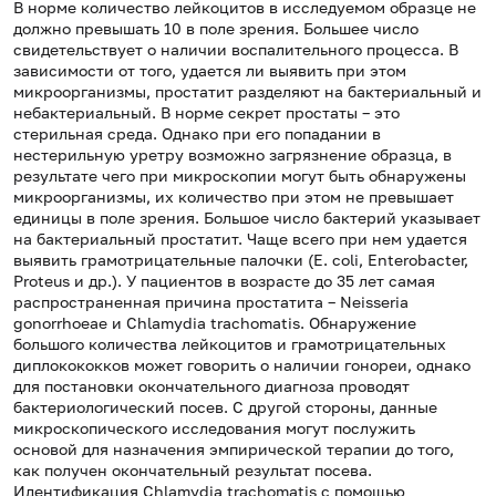
В норме количество лейкоцитов в исследуемом образце не
должно превышать 10 в поле зрения. Большее число
свидетельствует о наличии воспалительного процесса. В
зависимости от того, удается ли выявить при этом
микроорганизмы, простатит разделяют на бактериальный и
небактериальный. В норме секрет простаты – это
стерильная среда. Однако при его попадании в
нестерильную уретру возможно загрязнение образца, в
результате чего при микроскопии могут быть обнаружены
микроорганизмы, их количество при этом не превышает
единицы в поле зрения. Большое число бактерий указывает
на бактериальный простатит. Чаще всего при нем удается
выявить грамотрицательные палочки (E. coli, Enterobacter,
Proteus и др.). У пациентов в возрасте до 35 лет самая
распространенная причина простатита – Neisseria
gonorrhoeae и Chlamydia trachomatis. Обнаружение
большого количества лейкоцитов и грамотрицательных
диплокококков может говорить о наличии гонореи, однако
для постановки окончательного диагноза проводят
бактериологический посев. С другой стороны, данные
микроскопического исследования могут послужить
основой для назначения эмпирической терапии до того,
как получен окончательный результат посева.
Идентификация Chlamydia trachomatis с помощью