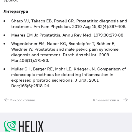
Литература
Sharp VJ, Takacs EB, Powell CR. Prostatitis: diagnosis and
treatment. Am Fam Physician. 2010 Aug 15;82(4):397-406.
Meares EM Jr. Prostatitis. Annu Rev Med. 1979;30:279-88.
Wagenlehner FM, Naber KG, Bschleipfer T, Brähler E,
Weidner W. Prostatitis and male pelvic pain syndrome:
diagnosis and treatment. Dtsch Arztebl Int. 2009
Mar;106(11):175-83.
Muller CH, Berger RE, Mohr LE, Krieger JN. Comparison of
microscopic methods for detecting inflammation in
expressed prostatic secretions. J Urol. 2001
Dec;166(6):2518-24.
Микроскопическое исследование отделяемого мочеполовых органов женщин (микрофлора), 3 локализации
Клинический анализ крови (с лейкоцитарной формулой)