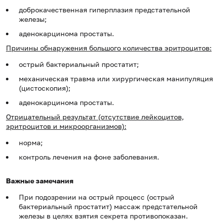
доброкачественная гиперплазия предстательной
железы;
аденокарцинома простаты.
Причины обнаружения большого количества эритроцитов:
острый бактериальный простатит;
механическая травма или хирургическая манипуляция
(цистоскопия);
аденокарцинома простаты.
Отрицательный результат (отсутствие лейкоцитов,
эритроцитов и микроорганизмов):
норма;
контроль лечения на фоне заболевания.
Важные замечания
При подозрении на острый процесс (острый
бактериальный простатит) массаж предстательной
железы в целях взятия секрета противопоказан.