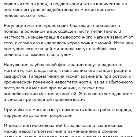
содержится в крови, в поддержании этого количества на
постоянном уровне задействованы многие системы
человеческого тела.
Регуляция магния происходит благодаря процессам в
почках, в основном в восходящей части петли Генле. В
частности, концентрация сывороточного магния зависит от
того, сколько его выделилось через почки с мочой. Излишки
поступившего с пищей минерала могут в небольшом
количестве выходить со стулом.
Нарушения клубочковой фильтрации ведут к задержке
магния и, как следствие, к повышению его концентрации в
сыворотке. Гипермагниемия может возникать при острой и
хронической почечной недостаточности, из-за избыточного
поступления магния при лечении, а также при
высвобождении магния из костей. Это опасно замедлением
атриовентрикулярной проводимости.
При избытке магния могут возникать сбои в работе сердца,
нарушение дыхания, депрессия.
Множеством исследований была доказана взаимосвязь
между недостатком магния и изменениями в обмене
кальция, калия, фосфора, ведущими к трудно поддающимся