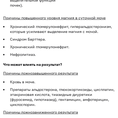
выделительной функции
почек).
Причины повышенного уровня магния в суточной моче
Хронический гломерулонефрит, гиперальдостеронизм,
которые усиливают выделение магния с мочой.
Синдром Барттера.
Хронический гломерулонефрит.
Нефролитиаз.
Что может влиять на результат?
Причины
ложнозавышенного результата
Кровь в моче.
Препараты альдостерона, глюкокортикоиды, цисплатин,
этакриновая кислота, тиазидные диуретики
(фуросемид, гипотиазид), гентамицин, амфотерицин,
циклоспорин.
Причины
ложнозаниженного результата