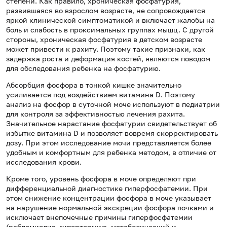
степени. Как правило, хроническая фосфатурия,
развившаяся во взрослом возрасте, не сопровождается
яркой клинической симптоматикой и включает жалобы на
боль и слабость в проксимальных группах мышц. С другой
стороны, хроническая фосфатурия в детском возрасте
может привести к рахиту. Поэтому такие признаки, как
задержка роста и деформация костей, являются поводом
для обследования ребенка на фосфатурию.
Абсорбция фосфора в тонкой кишке значительно
усиливается под воздействием витамина D. Поэтому
анализ на фосфор в суточной моче используют в педиатрии
для контроля за эффективностью лечения рахита.
Значительное нарастание фосфатурии свидетельствует об
избытке витамина D и позволяет вовремя скорректировать
дозу. При этом исследование мочи представляется более
удобным и комфортным для ребенка методом, в отличие от
исследования крови.
Кроме того, уровень фосфора в моче определяют при
дифференциальной диагностике гиперфосфатемии. При
этом снижение концентрации фосфора в моче указывает
на нарушение нормальной экскреции фосфора почками и
исключает внепочечные причины гиперфосфатемии
(рабдомиолиз, гипертермию, метаболический и