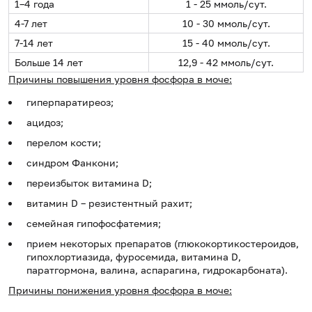
1–4 года
1 - 25 ммоль/сут.
4-7 лет
10 - 30 ммоль/сут.
7-14 лет
15 - 40 ммоль/сут.
Больше 14 лет
12,9 - 42 ммоль/сут.
Причины повышения уровня фосфора в моче:
гиперпаратиреоз;
ацидоз;
перелом кости;
синдром Фанкони;
переизбыток витамина D;
витамин D – резистентный рахит;
семейная гипофосфатемия;
прием некоторых препаратов (глюкокортикостероидов,
гипохлортиазида, фуросемида, витамина D,
паратгормона, валина, аспарагина, гидрокарбоната).
Причины понижения уровня фосфора в моче: