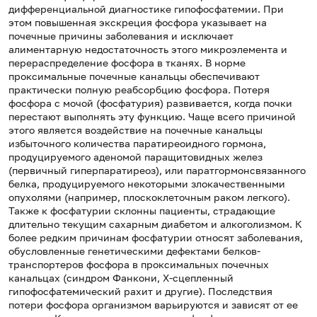
дифференциальной диагностике гипофосфатемии. При
этом повышенная экскреция фосфора указывает на
почечные причины заболевания и исключает
алиментарную недостаточность этого микроэлемента и
перераспределение фосфора в тканях. В норме
проксимальные почечные канальцы обеспечивают
практически полную реабсорбцию фосфора. Потеря
фосфора с мочой (фосфатурия) развивается, когда почки
перестают выполнять эту функцию. Чаще всего причиной
этого является воздействие на почечные канальцы
избыточного количества паратиреоидного гормона,
продуцируемого аденомой паращитовидных желез
(первичный гиперпаратиреоз), или паратгормонсвязанного
белка, продуцируемого некоторыми злокачественными
опухолями (например, плоскоклеточным раком легкого).
Также к фосфатурии склонны пациенты, страдающие
длительно текущим сахарным диабетом и алкоголизмом. К
более редким причинам фосфатурии относят заболевания,
обусловленные генетическими дефектами белков-
транспортеров фосфора в проксимальных почечных
канальцах (синдром Фанкони, Х-сцепленный
гипофосфатемический рахит и другие). Последствия
потери фосфора организмом варьируются и зависят от ее