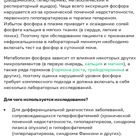
респираторный ацидоз). Чаще всего экскреция фосфора
нарушается из-за хронической почечной недостаточности,
первичного гипопаратиреоза и терапии гепарином.
Избыток фосфора в плазме приводит к осаждению солей
фосфата кальция в мягких тканях (в сердце, легкие и
почки). Поэтому при обследовании пациента с признаками
нефрокальциноза в лабораторный минимум необходимо
включать тест на фосфор в суточной моче.
Метаболизм фосфора зависит от влияния некоторых других
микроэлементов (в первую очередь,
кальция
и
магния
), а
также ряда гормонов (
гормона роста
,
трийодтиронина
и
других), поэтому оценка нарушений уровня фосфора
требует комплексного подхода и должна включать в себя
несколько лабораторных исследований.
Для чего используется исследование?
Для дифференциальной диагностики заболеваний,
сопровождающихся гиперфосфатемией (хронической
почечной недостаточности, гипопаратиреоза, синдрома
лизиса опухоли) и гипофосфатемией
(гиперпаратиреоза, синдрома Фанкони и других).