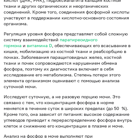
кислот (ДНК, РНК), гидроксиапатита кальция костной
ткани и других органических и неорганических
соединений. Кроме того, соединения фосфорной кислоты
участвуют в поддержании кислотно-основного состояния
организма.
Регуляция уровня фосфора представляет собой сложную
систему взаимодействий
паратиреоидного
гормона
и
витамина D
, обеспечивающих его всасывание в
кишке, мобилизацию из костной ткани и реабсорбцию в
почках. Заболевания паращитовидных желез, костной
ткани и почек сопровождаются нарушением обмена
фосфора, поэтому их диагностика включает в себя
исследование его метаболизма. Степень потери этого
элемента организмом оценивают с помощью анализа
суточной мочи.
Исследуют суточную, а не разовую порцию мочи. Это
связано с тем, что концентрация фосфора в норме
меняется в течение суток в широких пределах (до 50 %).
Кроме того, она зависит от питания: высокое содержание
углеводов приводит к перераспределению фосфора внутрь
клеток и снижению его концентрации в плазме и моче.
Анализ на фосфор в моче выполняют при