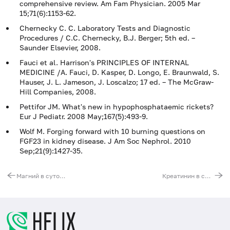
comprehensive review. Am Fam Physician. 2005 Mar
15;71(6):1153-62.
Chernecky C. C. Laboratory Tests and Diagnostic
Procedures / С.С. Chernecky, В.J. Berger; 5th ed. –
Saunder Elsevier, 2008.
Fauci et al. Harrison's PRINCIPLES OF INTERNAL
MEDICINE /A. Fauci, D. Kasper, D. Longo, E. Braunwald, S.
Hauser, J. L. Jameson, J. Loscalzo; 17 ed. – The McGraw-
Hill Companies, 2008.
Pettifor JM. What's new in hypophosphataemic rickets?
Eur J Pediatr. 2008 May;167(5):493-9.
Wolf M. Forging forward with 10 burning questions on
FGF23 in kidney disease. J Am Soc Nephrol. 2010
Sep;21(9):1427-35.
Магний в суточной моче
Креатинин в суточной моче