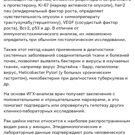
к прогестерону, Ki-67 (маркер активности опухоли), her-2
neu (эпидермальный фактор роста, определяет
чувствительность опухоли к химиопрепарату
трастузумабу/герцептину), VEGF (сосудистый фактор
роста), Bcl-2, р53 и др. В отличие от
иммуногистохимического анализа, их невозможно
определить при обычном гистологическом исследовании.
Также этот метод нашел применение в диагностике
системных заболеваний соединительной ткани и болезней
почек, позволяет выявлять бактерии и вирусы в изучаемых
тканях, например вирус Эпштейна – Барр, папиллома-
вирус, Helicobacter Pylori (у больных хроническим
гастритом), микобактерии при диагностике туберкулеза и
др.
На основе ИГХ-анализа врач получает заключение с
положительными и отрицательными маркерами, и это
помогает подтвердить или опровергнуть гипотезу других
клинико-лабораторных исследований.
Рак шейки матки относится к наиболее распространенным
видам рака у женщин. Эпидемиологические и
лабораторные данные подтверждают роль человеческого