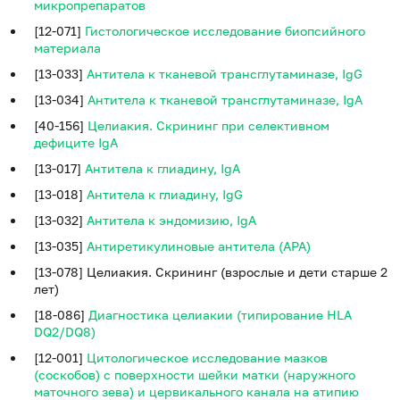
микропрепаратов
[12-071]
Гистологическое исследование биопсийного
материала
[13-033]
Антитела к тканевой трансглутаминазе, IgG
[13-034]
Антитела к тканевой трансглутаминазе, IgA
[40-156]
Целиакия. Скрининг при селективном
дефиците IgA
[13-017]
Антитела к глиадину, IgA
[13-018]
Антитела к глиадину, IgG
[13-032]
Антитела к эндомизию, IgA
[13-035]
Антиретикулиновые антитела (APA)
[13-078]
Целиакия. Скрининг (взрослые и дети старше 2
лет)
[18-086]
Диагностика целиакии (типирование HLA
DQ2/DQ8)
[12-001]
Цитологическое исследование мазков
(соскобов) с поверхности шейки матки (наружного
маточного зева) и цервикального канала на атипию