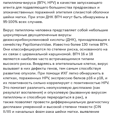
папиллома-вируса (ВПЧ, HPV) в качестве запускающего
агента для подавляющего большинства предраковых и
злокачественных поражений эпителия слизистой оболочки
шейки матки. При этом ДНК ВПЧ могут быть обнаружены в
95-100% всех случаев.
Вирус папилломы человека представляет собой небольшие
циркулярные двухцепочечные вирусы
дезоксирибонуклеиновой кислоты (ДНК), принадлежащие к
семейству Papillomaviridae. Известно более 130 типов ВПЧ.
Они классифицируются по степени риска, основанного на
их связи с цервикальной карциномой. ВПЧ 16 и 18
являются наиболее часто встречающимися типами
высокого риска. Внедряясь в эпителиальные клетки, вирус
вызывает в них дефекты генов, тем самым способствуя
развитию опухоли. При помощи ИХГ легко обнаружить в
клетках, пораженных HPV, экспрессию белков p16 и p18, и
их позитивность сильно коррелирует с позитивностью HPV.
Это помогает различить неопухолевую дисплазию (как
результат воспаления) и опухолевую (вызванную вирусом
папилломы и способную переродиться в рак), а
также позволяет провести дифференциальную диагностику
дисплазии умеренной и высокой степени тяжести (CIN
II/III) и начальных форм рака шейки матки, выявление