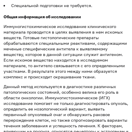
Специальной подготовки не требуется.
Общая информация об исследовании
Иммуногистохимическое исследование клинического
материала проводится в целях выявления в нем искомых
веществ. Готовые гистологические препараты
обрабатываются специальными реактивами, содержащими
меченые специфические антитела к выявляемому
веществу, которое в данной ситуации служит антигеном.
Если искомое вещество находится в исследуемом
материале, то антитело связывается с его определенными
участками. В результате этого между ними образуется
комплекс и происходит окрашивание ткани.
Данный метод используется в диагностике различных
патологических состояний, особенно велика его роль в
области онкологии. Иммуногистохимическое (ИГХ)
исследование помогает не только диагностировать опухоль,
определить ее нозологический вариант, выявить
первичный опухолевый очаг и обнаружить раковое
перерождение клеток, но также спрогнозировать варианты
течения заболевания и успешность лечения. К факторам,
влияющим на прогноз, относятся рецепторы к эстрогенам и