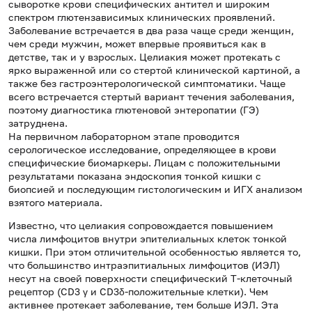
сыворотке крови специфических антител и широким
спектром глютензависимых клинических проявлений.
Заболевание встречается в два раза чаще среди женщин,
чем среди мужчин, может впервые проявиться как в
детстве, так и у взрослых. Целиакия может протекать с
ярко выраженной или со стертой клинической картиной, а
также без гастроэнтерологической симптоматики. Чаще
всего встречается стертый вариант течения заболевания,
поэтому диагностика глютеновой энтеропатии (ГЭ)
затруднена.
На первичном лабораторном этапе проводится
серологическое исследование, определяющее в крови
специфические биомаркеры. Лицам с положительными
результатами показана эндоскопия тонкой кишки с
биопсией и последующим гистологическим и ИГХ анализом
взятого материала.
Известно, что целиакия сопровождается повышением
числа лимфоцитов внутри эпителиальных клеток тонкой
кишки. При этом отличительной особенностью является то,
что большинство интраэпитиальных лимфоцитов (ИЭЛ)
несут на своей поверхности специфический Т-клеточный
рецептор (CD3 γ и CD3δ-положительные клетки). Чем
активнее протекает заболевание, тем больше ИЭЛ. Эта