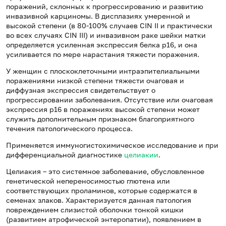
поражений, склонных к прогрессированию и развитию
инвазивной карциномы. В дисплазиях умеренной и
высокой степени (в 80-100% случаев CIN II и практически
во всех случаях CIN III) и инвазивном раке шейки матки
определяется усиленная экспрессия белка p16, и она
усиливается по мере нарастания тяжести поражения.
У женщин с плоскоклеточными интраэпителиальными
поражениями низкой степени тяжести очаговая и
диффузная экспрессия свидетельствует о
прогрессировании заболевания. Отсутствие или очаговая
экспрессия p16 в поражениях высокой степени может
служить дополнительным признаком благоприятного
течения патологического процесса.
Применяется иммуногистохимическое исследование и при
дифференциальной диагностике
целиакии
.
Целиакия – это системное заболевание, обусловленное
генетической непереносимостью глютена или
соответствующих проламинов, которые содержатся в
семенах злаков. Характеризуется данная патология
повреждением слизистой оболочки тонкой кишки
(развитием атрофической энтеропатии), появлением в