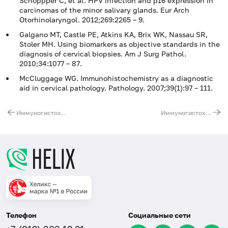
Schoppper C, et al. HPV infection and p16 expression in
carcinomas of the minor salivary glands. Eur Arch
Otorhinolaryngol. 2012;269:2265 – 9.
Galgano MT, Castle PE, Atkins KA, Brix WK, Nassau SR,
Stoler MH. Using biomarkers as objective standards in the
diagnosis of cervical biopsies. Am J Surg Pathol.
2010;34:1077 – 87.
McCluggage WG. Immunohistochemistry as a diagnostic
aid in cervical pathology. Pathology. 2007;39(1):97 – 111.
Иммуногистохимическое исследование клинического материала (с использованием 2 антител)
Иммуногистохимическое исследование клинического материала (с использованием 4 антител)
Телефон
Социальные сети