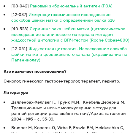
[08-042]
Раковый эмбриональный антиген (РЭА)
[12-037]
Иммуноцитохимическое исследование
соскобов шейки матки с определением белка р16
[40-528]
Скрининг рака шейки матки (цитологическое
исследование клинического материала методом
жидкостной цитологии c ВПЧ-тестом (Roche Cobas4800)
[12-051]
Жидкостная цитология. Исследование соскоба
шейки матки и цервикального канала (окрашивание по
Папаниколау)
Кто назначает исследование?
Онколог, гинеколог, гастроэнтеролог, терапевт, педиатр.
Литература
Далленбах-Хеллвег Г., Трунк М.Й., Кнебель Дебериц М.
Традиционные и новые молекулярные методы для
ранней детекции рака шейки матки//Архив патологии
2004 – №5 – с. 35-39.
Brunner M, Koperek O, Wrba F, Erovic BM, Heiduschka G,