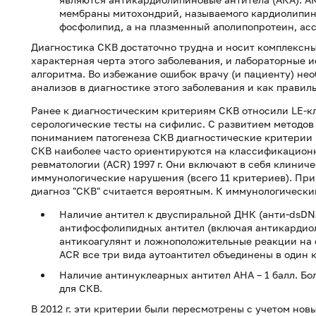
мембраны митохондрий, называемого кардиолипино
фосфолипид, а на плазменный аполипопротеин, ас
Диагностика СКВ достаточно трудна и носит комплексн
характерная черта этого заболевания, и лабораторные 
алгоритма. Во избежание ошибок врачу (и пациенту) не
анализов в диагностике этого заболевания и как правил
Ранее к диагностическим критериям СКВ относили LE-к
серологические тесты на сифилис. С развитием методов
пониманием патогенеза СКВ диагностические критерии 
СКВ наиболее часто ориентируются на классификацион
ревматологии (ACR) 1997 г. Они включают в себя клинич
иммунологические нарушения (всего 11 критериев). При
диагноз "СКВ" считается вероятным. К иммунологическ
Наличие антител к двуспиральной ДНК (анти-dsDNA
антифосфолипидных антител (включая антикардиол
антикоагулянт и ложноположительные реакции на с
ACR все три вида аутоантител объединены в один 
Наличие антинуклеарных антител АНА – 1 балл. Бол
для СКВ.
В 2012 г. эти критерии были пересмотрены с учетом нов