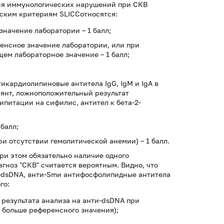
ия иммунологических нарушений при СКВ
ским критериям SLICCотносятся:
начение лаборатории – 1 балл;
енсное значение лаборатории, или при
щем лабораторное значение – 1 балл;
кардиолипиновые антитела IgG, IgM и IgA в
лянт, ложноположительный результат
питации на сифилис, антител к бета-2-
балл;
и отсутствии гемолитической анемии) – 1 балл.
ри этом обязательно наличие одного
гноз "СКВ" считается вероятным. Видно, что
и-dsDNA, анти-Smи антифосфолипидные антитела
го:
 результата анализа на анти-dsDNA при
а больше референсного значения);