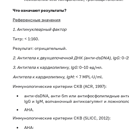
Что означают результаты?
Референсные значения
1. Антинуклеарный фактор
Титр: < 1:160.
Результат: отрицательный.
2. Антитела к двухцепочечной ДНК (анти-dsDNA), IgG:
0–2
3. Антитела к кардиолипину, IgG:
0–10 ед/мл.
Антитела к кардиолипину, IgM:
< 7 MPL-U/ml.
Иммунологические критерии СКВ (ACR, 1997):
анти-dsDNA, анти-Sm или антифосфолипидные ант
IgG и IgM, волчаночный антикоагулянт и ложнопол
АНА.
Иммунологические критерии СКВ (SLICC, 2012):
АНА;