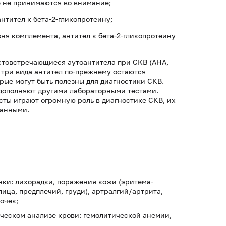
е не принимаются во внимание;
нтител к бета-2-гликопротеину;
ня комплемента, антител к бета-2-гликопротеину
стовстречающиеся аутоантитела при СКВ (АНА,
 три вида антител по-прежнему остаются
ые могут быть полезны для диагностики СКВ.
 дополняют другими лабораторными тестами.
есты играют огромную роль в диагностике СКВ, их
данными.
ки: лихорадки, поражения кожи (эритема-
ица, предплечий, груди), артралгий/артрита,
очек;
ческом анализе крови: гемолитической анемии,