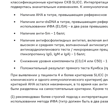
классификационные критерии СКВ SLICC. Интерпретац
подверглась значительным изменениям. К иммунологиче
Наличие АНА в титре, превышающем референсное з
Наличие анти-dsDNA в титре, превышающем рефер
использовании ИФА (ELISA) – в два раза превышаю
Наличие анти-Sm – 1 балл;
Наличие антифосфолипидных антител, включая анти
высоком и среднем титре, волчаночный антикоагу
антикардиолипинового теста / микрореакции преци
гликопротеину IgG, IgM и IgA) – 1 балл;
Снижение уровня комплемента (C3,C4 или C50) – 1 
Положительный результат прямого теста Кумбса (пр
При выявлении у пациента 4 и более критериев SLICC (п
клинического и одного иммунологического критерия) диа
критерий АНА остался неизменным, в то время как ант
были разделены на самостоятельные критерии. Кроме то
(1) рекомендован более строгий подход к интерпретации
использовании метода ИФА (титр должен быть в два раз