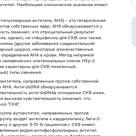
нтител. Наибольшее клиническое значение имеют
тинуклеарные антитела, АНА) – это гетерогенная
ентов собственных ядер. АНА обнаруживаются у
ость означает, что отрицательный результат
ла, однако, не специфичны для СКВ: они также
аниями (другие заболевания соединительной
арный цирроз, некоторые злокачественные
в определения АНА в крови. Метод непрямой
 человеческих эпителиальных клеток HEp-2
лее характерны для СКВ гомогенный,
ый) типы свечения.
оантитела, направленные против собственной
ю АНА. Анти-dsDNA обнаруживаются
ствительность анти-dsDNAв отношении СКВ ниже,
ая высокая чувствительность означает, что
оз "СКВ".
руппа аутоантител, направленных против
руппу входят антитела к кардиолипину, бета-2-
ину и другие. 5-70 % пациентов с СКВ имеют
являемым видом антифосфолипидных антител
КА направлены против одного из фосфолипидов