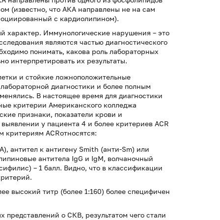
м (известно, что АКА направлены не на сам
социированный с кардиолипином).
ый характер. Иммунологические нарушения – это
исследования являются частью диагностического
обходимо понимать, какова роль лабораторных
ьно интерпретировать их результаты.
летки и стойкие ложноположительные
 лабораторной диагностики и более полным
менялись. В настоящее время для диагностики
ные критерии Американского колледжа
еские признаки, показатели крови и
 выявлении у пациента 4 и более критериев ACR
им критериям ACRотносятся:
), антител к антигену Smith (анти-Sm) или
ипиновые антитела IgG и IgM, волчаночный
ифилис) – 1 балл. Видно, что в классификации
критерий.
ее высокий титр (более 1:160) более специфичен
ых представлений о СКВ, результатом чего стали