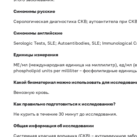
Синонимы русские
Серологическая диагностика СКВ; аутоантитела при СКВ
Синонимы английские
Serologic Tests, SLE; Autoantibodies, SLE; Immunological Cr
Единицы измерения
МЕ/мл (международная единица на миллилитр), ед/мл (е
phospholipid units per milliliter – фосфолипидные единиц
Какой биоматериал можно использовать для исследован
Венозную кровь.
Как правильно подготовиться к исследованию?
Не курить в течение 30 минут до исследования.
Общая информация об исследовании
Системная красная волчанка (СКВ) – аутоиммунное заб