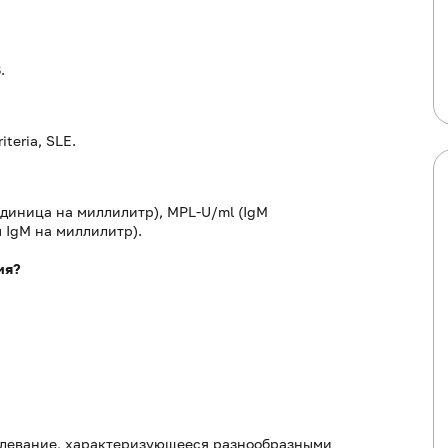
.
iteria, SLE.
диница на миллилитр), MPL-U/ml (IgM
ы IgM на миллилитр).
ия?
олевание, характеризующееся разнообразными