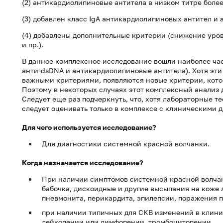
(2) антикардиолипиновые антитела в низком титре боле
(3) добавлен класс IgA антикардиолипиновых антител и а
(4) добавлены дополнительные критерии (снижение уров
и пр.).
В данное комплексное исследование вошли наиболее ча
анти-dsDNA и антикардиолипиновые антитела). Хотя эти
важными критериями, появляются новые критерии, котор
Поэтому в некоторых случаях этот комплексный анализ
Следует еще раз подчеркнуть, что, хотя лабораторные т
следует оценивать только в комплексе с клиническими 
Для чего используется исследование?
Для диагностики системной красной волчанки.
Когда назначается исследование?
При наличии симптомов системной красной волчан
бабочка, дискоидные и другие высыпания на коже л
пневмонита, перикардита, эпилепсии, поражения п
при наличии типичных для СКВ изменений в клини
лейкопении или лимфопении, тромбоцитопении.