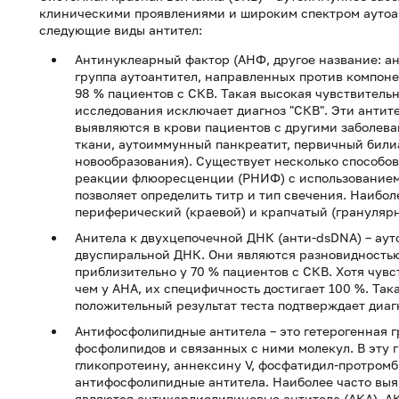
клиническими проявлениями и широким спектром аутоа
следующие виды антител:
Антинуклеарный фактор (АНФ, другое название: ан
группа аутоантител, направленных против компон
98 % пациентов с СКВ. Такая высокая чувствительн
исследования исключает диагноз "СКВ". Эти антите
выявляются в крови пациентов с другими заболев
ткани, аутоиммунный панкреатит, первичный били
новообразования). Существует несколько способо
реакции флюоресценции (РНИФ) с использованием
позволяет определить титр и тип свечения. Наибо
периферический (краевой) и крапчатый (гранулярн
Анитела к двухцепочечной ДНК (анти-dsDNA) – аут
двуспиральной ДНК. Они являются разновидность
приблизительно у 70 % пациентов с СКВ. Хотя чув
чем у АНА, их специфичность достигает 100 %. Так
положительный результат теста подтверждает диагн
Антифосфолипидные антитела – это гетерогенная г
фосфолипидов и связанных с ними молекул. В эту г
гликопротеину, аннексину V, фосфатидил-протромб
антифосфолипидные антитела. Наиболее часто вы
являются антикардиолипиновые антитела (АКА). А