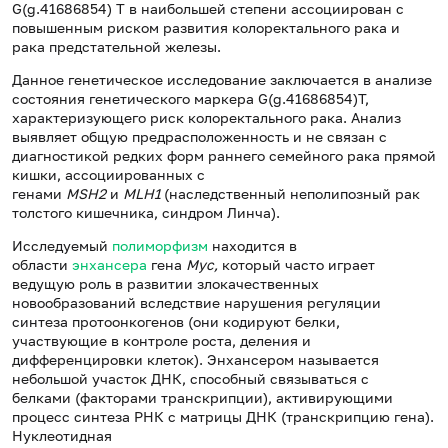
G(g.41686854) T в наибольшей степени ассоциирован с
повышенным риском развития колоректального рака и
рака предстательной железы.
Данное генетическое исследование заключается в анализе
состояния генетического маркера G(g.41686854)T,
характеризующего риск колоректального рака. Анализ
выявляет общую предрасположенность и не связан с
диагностикой редких форм раннего семейного рака прямой
кишки, ассоциированных с
генами
MSH2
и
MLH1
(наследственный неполипозный рак
толстого кишечника, синдром Линча).
Исследуемый
полиморфизм
находится в
области
энхансера
гена
Myc,
который часто играет
ведущую роль в развитии злокачественных
новообразований вследствие нарушения регуляции
синтеза протоонкогенов (они кодируют белки,
участвующие в контроле роста, деления и
дифференцировки клеток). Энхансером называется
небольшой участок ДНК, способный связываться с
белками (факторами транскрипции), активирующими
процесс синтеза РНК с матрицы ДНК (транскрипцию гена).
Нуклеотидная