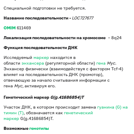
Специальной подготовки не требуется.
Название последовательности -
LOC727677
OMIM
611469
Локализация последовательности на хромосоме
– 8q24
Функция последовательности ДНК
Исследуемый
маркер
находится в
области
энхансера
(регуляторной области)
гена
Myc
.
Энхансер физически (взаимодействуя с фактором Tcf-4)
влияет на последовательность ДНК (промотор),
отвечающую за начало считывания информации с
гена
Myc,
активируя его.
Генетический маркер
G(g.41686854)T
Участок ДНК, в котором происходит замена
гуанина (G) на
тимин (T)
, обозначается как
генетический
маркер
G(g.41686854)T.
Возможные
генотипы