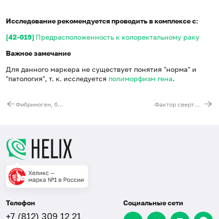
Исследование рекомендуется проводить в комплексе с:
[42-019]
Предрасположенность к колоректальному раку
Важное замечание
Для данного маркера не существует понятия "норма" и
"патология", т. к. исследуется
полиморфизм гена
.
Фибриноген, бета-полипептид (FGB). Выявление мутации G(-455)A (регуляторная область гена)
Фактор свертываемости крови 13, субъединица A1 (F13A1). Выявление мутации G103T (Val34Leu)
Телефон
Социальные сети
+7 (812) 309 12 21