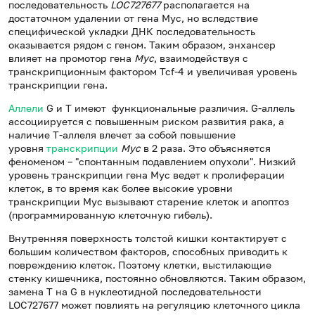
последовательность
LOC727677
располагается на
достаточном удалении от гена Myc, но вследствие
специфической укладки ДНК последовательность
оказывается рядом с геном. Таким образом, энхансер
влияет на промотор гена
Myc
, взаимодействуя с
транскрипционным фактором Tcf-4 и увеличивая уровень
транскрипции гена.
Аллели
G и Т имеют функциональные различия. G-аллель
ассоциируется с повышенным риском развития рака, а
наличие Т-аллеля влечет за собой повышение
уровня
транскрипции
Myc
в 2 раза. Это объясняется
феноменом – "спонтанным подавлением опухоли". Низкий
уровень транскрипции гена Myc ведет к пролиферации
клеток, в то время как более высокие уровни
транскрипции Myc вызывают старение клеток и апоптоз
(программированную клеточную гибель).
Внутренняя поверхность толстой кишки контактирует с
большим количеством факторов, способных приводить к
повреждению клеток. Поэтому клетки, выстилающие
стенку кишечника, постоянно обновляются. Таким образом,
замена T на G в нуклеотидной последовательности
LOC727677 может повлиять на регуляцию клеточного цикла