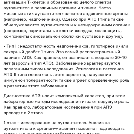
активации Т-клеток и образованию целого спектра
аутоантител к различным органам и тканям. Часто
мишенью этих аутоантител являются эндокринные органы
(например, надпочечники). Однако при АПЭ
I
типа также
обнаруживаются аутоантитела и к неэндокринным органам
(например, париетальные клетки желудка, меланоциты,
компоненты синовиальной оболочки суставов и другие).
• Тип
II
: недостаточность надпочечников, гипотиреоз и/или
сахарный диабет 1 типа. Это самый распространенный
вариант АПЭ. Как правило, он возникает в возрасте 30-40
лет (взрослый тип АПЭ). Заболевание характеризуется
полигенным типом наследования. Этиология и патогенез
АПЭ
II
типа менее ясны, хотя вероятно, нарушение
иммунной толерантности также играет определенную роль
в развитии этого заболевания.
Диагностика АПЭ носит комплексный характер, при этом
лабораторные методы исследования играют ведущую роль.
Как правило, лабораторные исследования при АПЭ
проводят в 2 этапа.
1 этап – исследование на аутоантитела. Анализ на
аутоантитела к органам-мишеням позволяет подтвердить
аутоиммунную природу заболевания и помочь