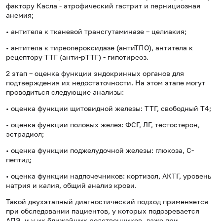
фактору Касла - атрофический гастрит и пернициозная
анемия;
• антитела к тканевой трансгутаминазе – целиакия;
• антитела к тиреопероксидазе (антиТПО), антитела к
рецептору ТТГ (анти-pTTГ) - гипотиреоз.
2 этап – оценка функции эндокринных органов для
подтверждения их недостаточности. На этом этапе могут
проводиться следующие анализы:
• оценка функции щитовидной железы: ТТГ, свободный Т4;
• оценка функции половых желез: ФСГ, ЛГ, тестостерон,
эстрадиол;
• оценка функции поджелудочной железы: глюкоза, С-
пептид;
• оценка функции надпочечников: кортизол, АКТГ, уровень
натрия и калия, общий анализ крови.
Такой двухэтапный диагностический подход применяется
при обследовании пациентов, у которых подозревается
АПЭ, и у их ближайших родственников, даже при