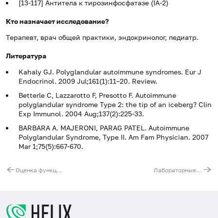
[13-117] Антитела к тирозинфосфатазе (IA-2)
Кто назначает исследование?
Терапевт, врач общей практики, эндокринолог, педиатр.
Литература
Kahaly GJ. Polyglandular autoimmune syndromes. Eur J
Endocrinol. 2009 Jul;161(1):11–20. Review.
Betterle C, Lazzarotto F, Presotto F. Autoimmune
polyglandular syndrome Type 2: the tip of an iceberg? Clin
Exp Immunol. 2004 Aug;137(2):225-33.
BARBARA A. MAJERONI, PARAG PATEL. Autoimmune
Polyglandular
Syndrome, Type II. Am Fam Physician.
2007
Mar 1;75(5):667-670.
Оценка функции надпочечников
Лабораторные маркеры рака яичников