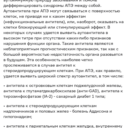
дифференцировать синдромы АПЭ между собой.
Аутоантитела при АПЭ могут связываться с поверхностью
клеток, не приводя ни к каким эффектам
(нефункциональные антитела), или, наоборот, оказывать на
клетки блокирующий или стимулирующий эффект. В
некоторых случаях удается выявить аутоантитела в
высоком титре при отсутствии каких-либо признаков
нарушения функции органа. Такие антитела являются
неблагоприятным прогностическим признаком, так как с
большой вероятностью недостаточность органа разовьется
в будущем. Эта особенность наиболее четко
прослеживается в случае антител к
стероидопродуцирующим клеткам. При АПЭ, как правило,
удается выявить широкий спектр аутоантител, в том числе:
• антитела к островковым клеткам поджелудочной железы,
антитела к глутаматдекарбоксилазе (анти-GAD), антитела к
тирозинфосфатазе (IA-2) - сахарный диабет 1 типа;
• антитела к стероидпродуцирующим клеткам
надпочечников и половых желез - болезнь Аддисона и
гипогонадизм;
• антитела к париетальным клеткам желудка, внутреннему