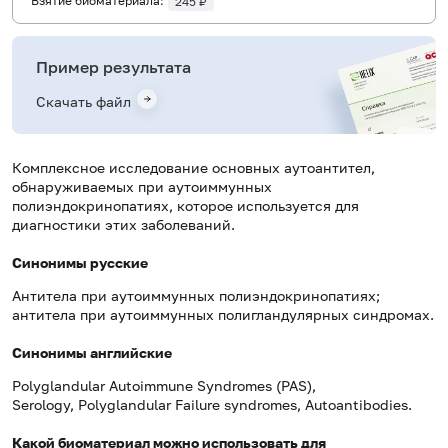
Взятие биоматериала:
245 ₽
Пример результата
Скачать файл
Комплексное исследование основных аутоантител,
обнаруживаемых при аутоиммунных
полиэндокринопатиях, которое используется для
диагностики этих заболеваний.
Синонимы русские
Антитела при аутоиммунных полиэндокринопатиях;
антитела при аутоиммунных полигландулярных синдромах.
Синонимы английские
Polyglandular Autoimmune Syndrome
s
(
PAS
),
Serology,
Polyglandular
Failure
syndromes
,
Autoantibodies.
Какой биоматериал можно использовать для