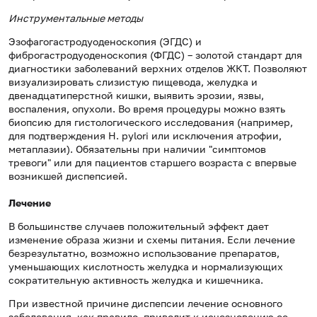
Инструментальные методы
Эзофагогастродуоденоскопия (ЭГДС) и
фиброгастродуоденоскопия (ФГДС) – золотой стандарт для
диагностики заболеваний верхних отделов ЖКТ. Позволяют
визуализировать слизистую пищевода, желудка и
двенадцатиперстной кишки, выявить эрозии, язвы,
воспаления, опухоли. Во время процедуры можно взять
биопсию для гистологического исследования (например,
для подтверждения H. pylori или исключения атрофии,
метаплазии). Обязательны при наличии "симптомов
тревоги" или для пациентов старшего возраста с впервые
возникшей диспепсией.
Лечение
В большинстве случаев положительный эффект дает
изменение образа жизни и схемы питания. Если лечение
безрезультатно, возможно использование препаратов,
уменьшающих кислотность желудка и нормализующих
сократительную активность желудка и кишечника.
При известной причине диспепсии лечение основного
заболевания, как правило, приводит к исчезновению ее