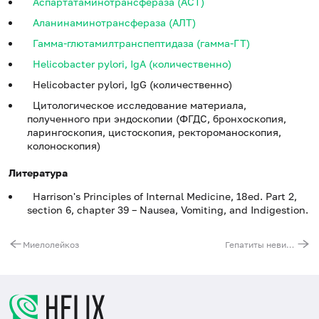
Аспартатаминотрансфераза (АСТ)
Аланинаминотрансфераза (АЛТ)
Гамма-глютамилтранспептидаза (гамма-ГТ)
Helicobacter pylori, IgA (количественно)
Helicobacter pylori, IgG (количественно)
Цитологическое исследование материала,
полученного при эндоскопии (ФГДС, бронхоскопия,
ларингоскопия, цистоскопия, ректороманоскопия,
колоноскопия)
Литература
Harrison's Principles of Internal Medicine, 18ed. Part 2,
section 6, chapter 39 – Nausea, Vomiting, and Indigestion.
Миелолейкоз
Гепатиты невирусные