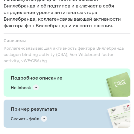
Виллебранда и её подтипов и включает в себя
определение уровня антигена фактора
Виллебранда, коллагенсвязывающей активности
фактора фон Виллебранда и их соотношения.
Синонимы
Коллагенсвязывающая активность фактора Виллебранда
collagen binding activity (CBA), Von Willebrand factor
activity, vWF:CBA/Ag
Подробное описание
Helixbook
Пример результата
Скачать файл