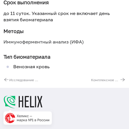
Срок выполнения
до 11 суток. Указанный срок не включает день
взятия биоматериала
Методы
Иммуноферментный анализ (ИФА)
Тип биоматериала
Венозная кровь
Исследование индекса ристоцетиновой активности фактора фон Виллебранда (vWF:Co/Ag)
Комплексное исследование функциональной активности фактора фон Виллебранда (WF:Co/AG и vWF:CBA/AG)