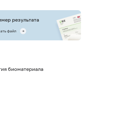
мер результата
ать файл
ятия биоматериала