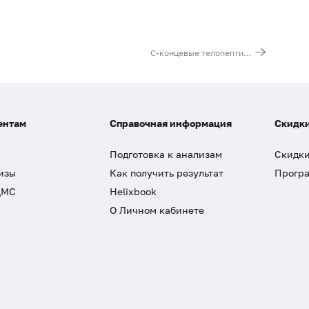
С-концевые телопептиды коллагена I типа (β-CrossLaps) - маркер резорбции костной ткани
ентам
Справочная информация
Скидки
Подготовка к анализам
Скидки
изы
Как получить результат
Програ
ДМС
Helixbook
О Личном кабинете