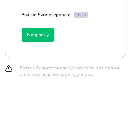
Взятие биоматериала:
190 ₽
В корзину
принимать пищу в течение 4 часов до исследования, м
Взятие биоматериала одного типа для разных
у.
анализов оплачивается один раз.
разцы плазмы должны быть взяты до начала трансфузи