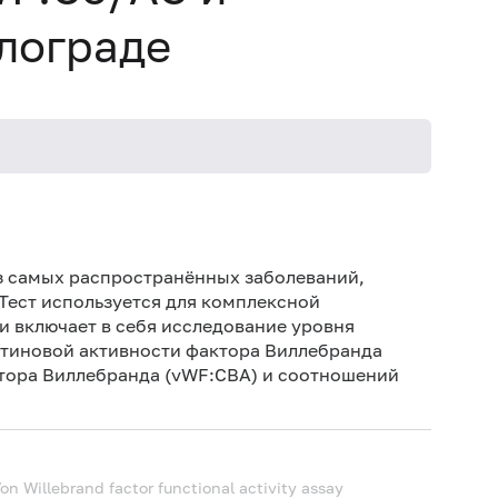
лограде
Не 
вод
з самых распространённых заболеваний,
Об
Тест используется для комплексной
и включает в себя исследование уровня
етиновой активности фактора Виллебранда
тора Виллебранда (vWF:CBA) и соотношений
on Willebrand factor functional activity assay