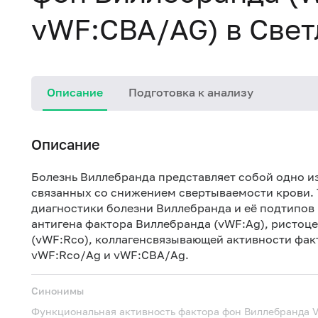
vWF:CBA/AG) в Свет
Описание
Подготовка к анализу
Описание
Болезнь Виллебранда представляет собой одно и
связанных со снижением свертываемости крови. 
диагностики болезни Виллебранда и её подтипов 
антигена фактора Виллебранда (vWF:Ag), ристоц
(vWF:Rсo), коллагенсвязывающей активности фак
vWF:Rсo/Ag и vWF:CBA/Ag.
Синонимы
Функциональная активность фактора фон Виллебранда
V