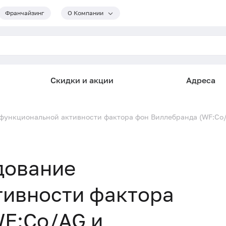
Франчайзинг
О Компании
Скидки и акции
Адреса
функциональной активности фактора фон Виллебранда (WF:Co/
дование
тивности фактора
WF:Co/AG и