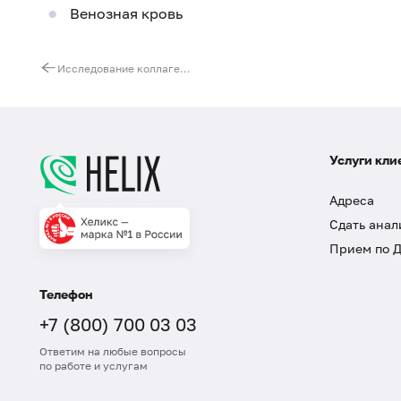
Венозная кровь
Исследование коллагенсвязывающей активности фактора фон Виллебранда (vWF:CBA/Ag)
Услуги кли
Адреса
Сдать анал
Прием по 
Телефон
+7 (800) 700 03 03
Ответим на любые вопросы
по работе и услугам