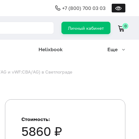
+7 (800) 700 03 03
0
Личный кабинет
Helixbook
Еще
AG и vWF:CBA/AG) в Светлограде
Стоимость:
5860 ₽