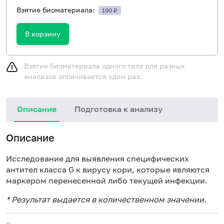
Взятие биоматериала:
190 ₽
В корзину
Взятие биоматериала одного типа для разных
анализов оплачивается один раз.
Описание
Подготовка к анализу
Н
Описание
Исследование для выявления специфических
антител класса G к вирусу кори, которые являются
маркером перенесенной либо текущей инфекции.
* Результат выдается в количественном значении.