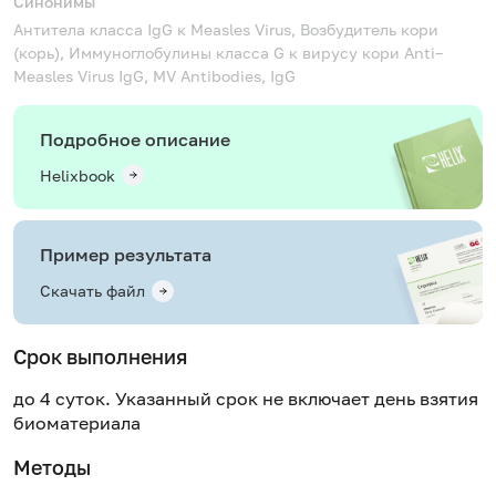
Синонимы
Антитела класса IgG к Measles Virus, Возбудитель кори
(корь), Иммуноглобулины класса G к вирусу кори
Anti–
Measles Virus IgG, MV Antibodies, IgG
Подробное описание
Helixbook
Пример результата
Скачать файл
Срок выполнения
до 4 суток. Указанный срок не включает день взятия
биоматериала
Методы