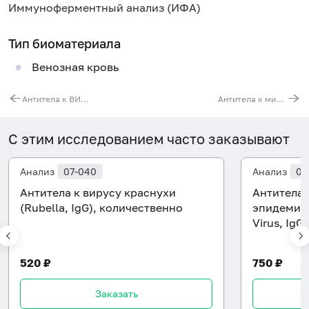
Иммуноферментный анализ (ИФА)
Тип биоматериала
Венозная кровь
Антитела к ВИЧ 1/2 и антигену p24 (HIV Ag/Ab)
Антитела к микобактерии туберкулеза (Mycobacterium tuberculosis)
С этим исследованием часто заказывают
Анализ
07-040
Анализ
07
Антитела к вирусу краснухи
Антитела 
(Rubella, IgG), количественно
эпидемич
Virus, IgG)
520 ₽
750 ₽
Заказать