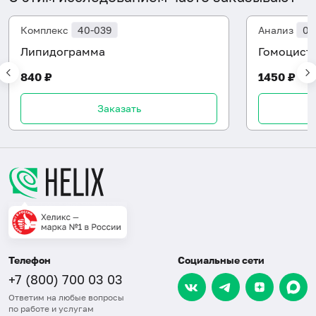
Комплекс
40-039
Анализ
06
Липидограмма
Гомоцист
840 ₽
1450 ₽
Заказать
Телефон
Социальные сети
+7 (800) 700 03 03
Ответим на любые вопросы
по работе и услугам