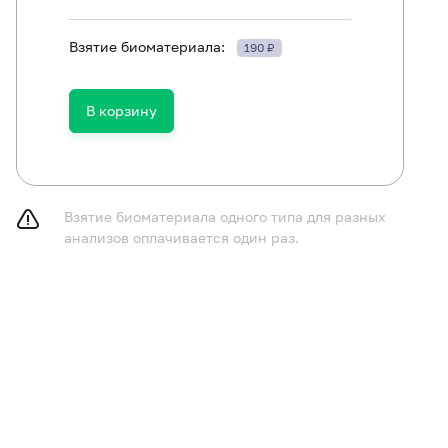
Взятие биоматериала:
190 ₽
В корзину
Клинический анализ крови: общий анализ, лейкоцитарная фо
крови при выявлении патологических изменений)
N-остеокальцин - маркер костного ремоделирования
Взятие биоматериала одного типа для разных
Аланинаминотрансфераза (АЛТ)
анализов оплачивается один раз.
Амилаза панкреатическая
Гликированный гемоглобин (HbA1c)
Глюкоза в плазме
Креатинин в сыворотке (с определением СКФ)
Мочевая кислота в сыворотке
Витамин D, 25-гидрокси (кальциферол)