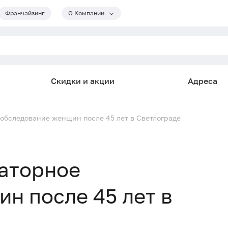
Франчайзинг
О Компании
Скидки и акции
Адреса
обследование женщин после 45 лет в Светлограде
аторное
н после 45 лет в