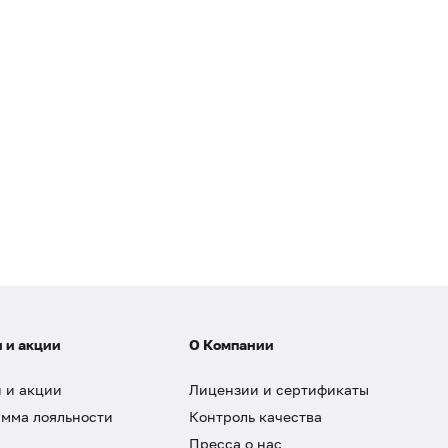
Раковый антиген CA 15-3
Тироксин свободный (Т4 свободный)
Тиреотропный гормон (ТТГ)
Липидограмма
Риск наличия злокачественной опухоли яичника (индекс ROM
 и акции
О Компании
 и акции
Лицензии и сертификаты
мма лояльности
Контроль качества
Пресса о нас