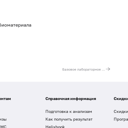
08-005
08-116
08-118
 биоматериала
40-039
40-524
Базовое лабораторное обследование мужчин до 45 лет
ентам
Справочная информация
Скидки
Подготовка к анализам
Скидки
изы
Как получить результат
Програ
ДМС
Helixbook