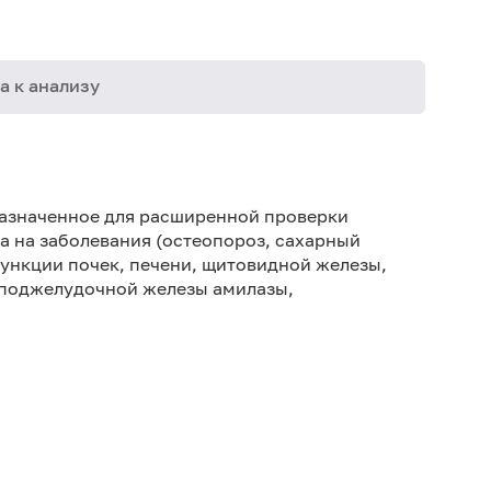
а к анализу
02-029
азначенное для расширенной проверки
06-002
а на заболевания (остеопороз, сахарный
06-003
функции почек, печени, щитовидной железы,
 поджелудочной железы амилазы,
06-006
06-014
06-015
06-021
06-033
06-106