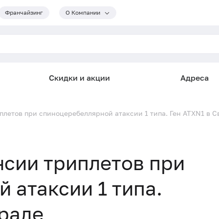
Франчайзинг
О Компании
Скидки и акции
Адреса
летов при спиноцеребеллярной атаксии 1 типа. Ген ATXN1 в С
сии триплетов при
 атаксии 1 типа.
граде