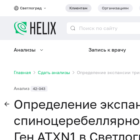
Светлоград
Клиентам
Организациям
Анализы
Запись к врачу
Главная
Сдать анализы
Определение экспансии трип
Анализ
42-043
Определение экспан
спиноцеребеллярной
Ген ATXN1 в Светло