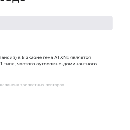
Не кури
ансия) в 8 экзоне гена ATXN1 является
1 типа, частого аутосомно-доминантного
Экспансия триплетных повторов