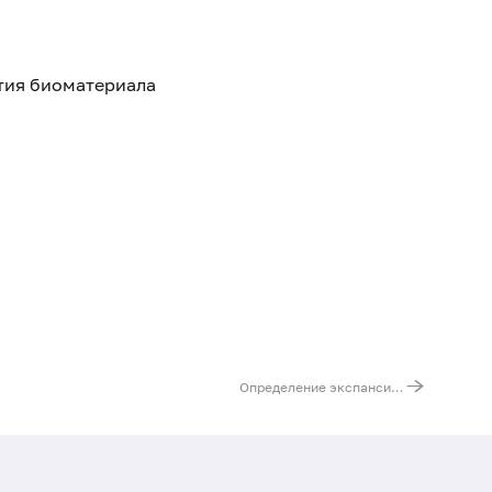
ятия биоматериала
Определение экспансии триплетов при спиноцеребеллярной атаксии 2 типа. Ген ATXN2