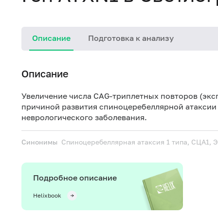
Описание
Подготовка к анализу
Описание
Увеличение числа CAG-триплетных повторов (эксп
причиной развития спиноцеребеллярной атаксии 
неврологического заболевания.
Синонимы
Спиноцеребеллярная атаксия 1 типа, СЦА1, 
Подробное описание
Helixbook