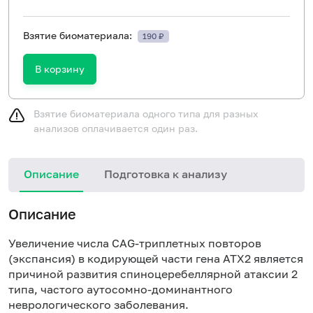
Взятие биоматериала:
190 ₽
В корзину
Взятие биоматериала одного типа для разных
анализов оплачивается один раз.
Описание
Подготовка к анализу
Н
Описание
Увеличение числа CAG-триплетных повторов
(экспансия) в кодирующей части гена ATX2 является
причиной развития спиноцеребеллярной атаксии 2
типа, частого аутосомно-доминантного
неврологического заболевания.