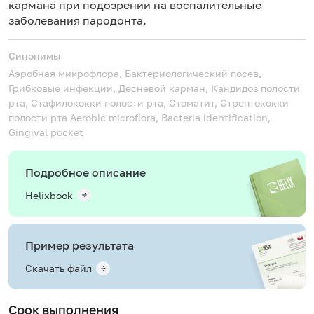
кармана при подозрении на воспалительные
заболевания пародонта.
Синонимы
Аэробная микрофлора, Бактериологический посев,
Грибковые инфекции, Десневой карман, Кандидоз полости
рта, Стафилококки полости рта, Стоматит, Стрептококки
полости рта
Aerobic microflora, Bacteria identification,
Gingival pocket
Подробное описание
Helixbook
Пример результата
Скачать файл
Срок выполнения