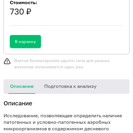
Стоимость:
730 ₽
В корзину
Взятие биоматериала одного типа для разных
анализов оплачивается один раз.
Описание
Подготовка к анализу
Н
Описание
б
Исследование, позволяющее определить наличие
патогенных и условно-патогенных аэробных
микроорганизмов в содержимом десневого