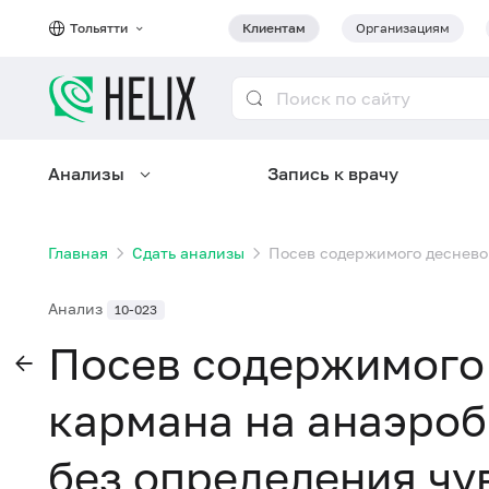
Тольятти
Клиентам
Организациям
Анализы
Запись к врачу
Главная
Сдать анализы
Посев содержимого деснево
Анализ
10-023
Посев содержимого
кармана на анаэро
без определения чу