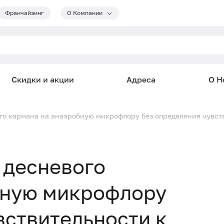
Франчайзинг
О Компании
Скидки и акции
Адреса
О He
го кармана на анаэробную микрофлору без определения чувств
 десневого
бную микрофлору
вствительности к