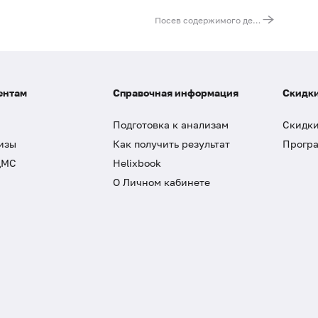
Посев содержимого десневого кармана на аэробную и факультативно-анаэробную флору
ентам
Справочная информация
Скидки
Подготовка к анализам
Скидки
изы
Как получить результат
Програ
ДМС
Helixbook
О Личном кабинете