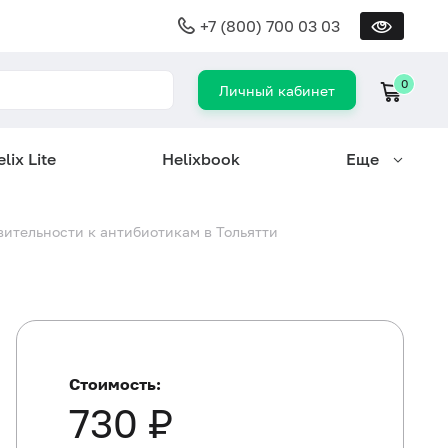
+7 (800) 700 03 03
0
Личный кабинет
lix Lite
Helixbook
Еще
ительности к антибиотикам в Тольятти
Стоимость:
730 ₽