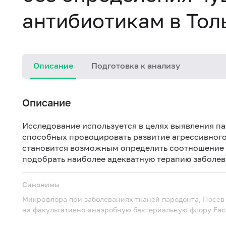
антибиотикам в Тол
Описание
Подготовка к анализу
Описание
Исследование используется в целях выявления п
способных провоцировать развитие агрессивного
становится возможным определить соотношение 
подобрать наиболее адекватную терапию заболев
Синонимы
Микрофлора при заболеваниях тканей пародонта, Посев 
на факультативно-анаэробную бактериальную флору
Fac