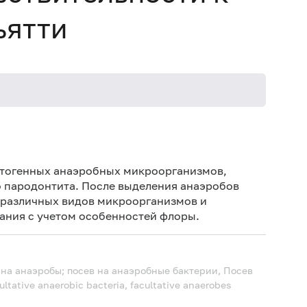
ьятти
Не пров
атогенных анаэробных микроорганизмов,
 пародонтита. После выделения анаэробов
различных видов микроорганизмов и
ания с учетом особенностей флоры.
на анаэробы; посев на анаэробные бактерии, Посев
ultative anaerobic bacteria, facultative anaerobes