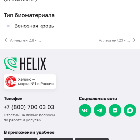
Тип биоматериала
Венозная кровь
Аллерген t18 - эвкалипт, IgE (ImmunoCAP)
Аллерген t23 - кипарис вечнозеленый, IgE (ImmunoCAP)
Телефон
Социальные сети
+7 (800) 700 03 03
Ответим на любые вопросы
по работе и услугам
В приложении удобнее