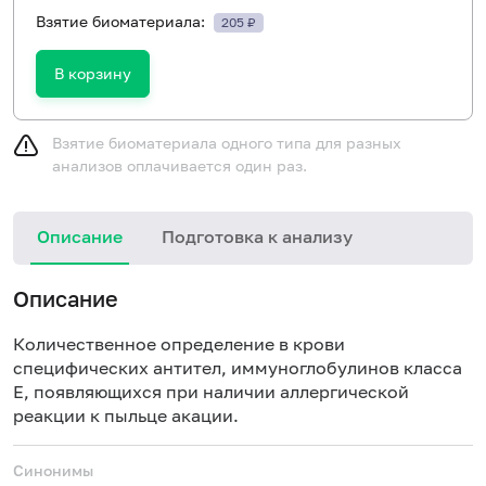
Взятие биоматериала:
205 ₽
В корзину
Взятие биоматериала одного типа для разных
анализов оплачивается один раз.
Описание
Подготовка к анализу
Н
Описание
Количественное определение в крови
специфических антител, иммуноглобулинов класса
E, появляющихся при наличии аллергической
реакции к пыльце акации.
Синонимы