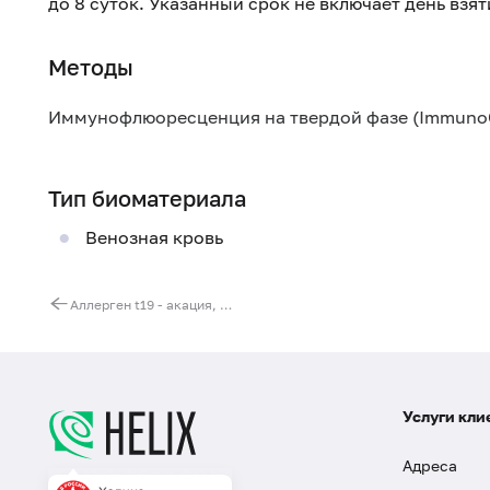
до 8 суток. Указанный срок не включает день взя
Методы
Иммунофлюоресценция на твердой фазе (Immuno
Тип биоматериала
Венозная кровь
Аллерген t19 - акация, IgE (ImmunoCAP)
Услуги кли
Адреса