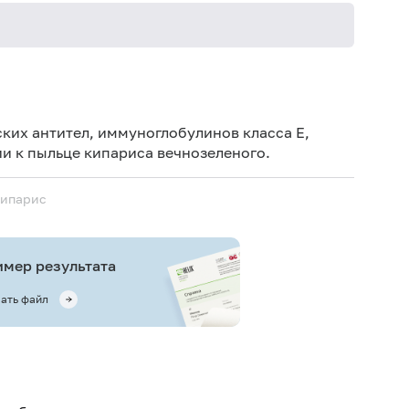
Не кури
ких антител, иммуноглобулинов класса E,
и к пыльце кипариса вечнозеленого.
кипарис
мер результата
ать файл