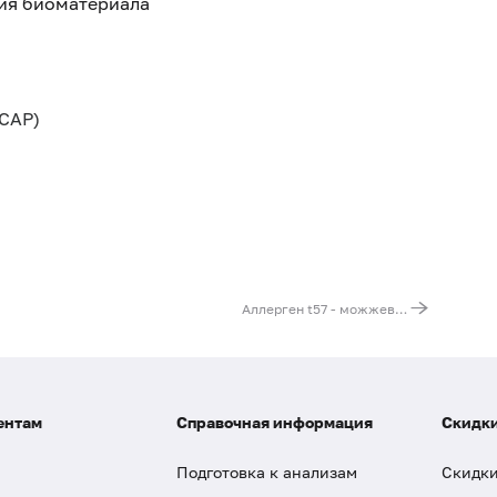
тия биоматериала
CAP)
Аллерген t57 - можжевельник, IgE (ImmunoCAP)
ентам
Справочная информация
Скидки
Подготовка к анализам
Скидки