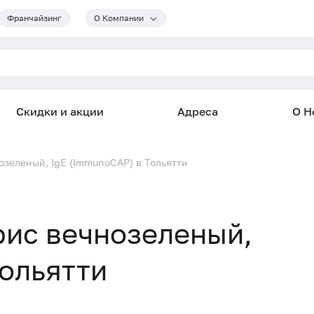
Франчайзинг
О Компании
Скидки и акции
Адреса
О He
озеленый, IgE (ImmunoCAP) в Тольятти
рис вечнозеленый,
Тольятти