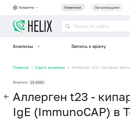
Тольятти
Клиентам
Организациям
Анализы
Запись к врачу
Главная
Сдать анализы
Аллерген t23 - кипарис вечн
Анализ
21-1032
Аллерген t23 - кипа
IgE (ImmunoCAP) в 