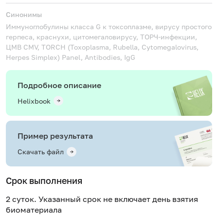
Синонимы
Иммуноглобулины класса G к токсоплазме, вирусу простого
герпеса, краснухи, цитомегаловирусу, ТОРЧ-инфекции,
ЦМВ
CMV, TORCH (Toxoplasma, Rubella, Cytomegalovirus,
Herpes Simplex) Panel, Antibodies, IgG
Подробное описание
Helixbook
Пример результата
Скачать файл
Срок выполнения
2 суток. Указанный срок не включает день взятия
биоматериала