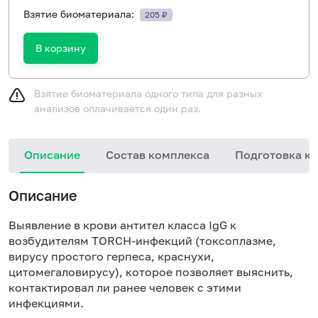
Взятие биоматериала:
205 ₽
В корзину
Взятие биоматериала одного типа для разных
анализов оплачивается один раз.
Описание
Состав комплекса
Подготовка к 
Описание
Выявление в крови антител класса IgG к
возбудителям TORCH-инфекций (токсоплазме,
вирусу простого герпеса, краснухи,
цитомегаловирусу), которое позволяет выяснить,
контактировал ли ранее человек с этими
инфекциями.