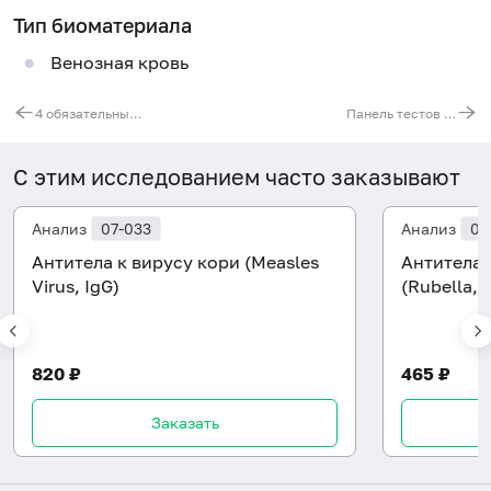
Тип биоматериала
Венозная кровь
4 обязательных анализа, экспресс
Панель тестов на внутриутробные инфекции (TORCH-IgM)
С этим исследованием часто заказывают
Анализ
07-033
Анализ
07
Антитела к вирусу кори (Measles
Антитела 
Virus, IgG)
(Rubella, 
820 ₽
465 ₽
Заказать