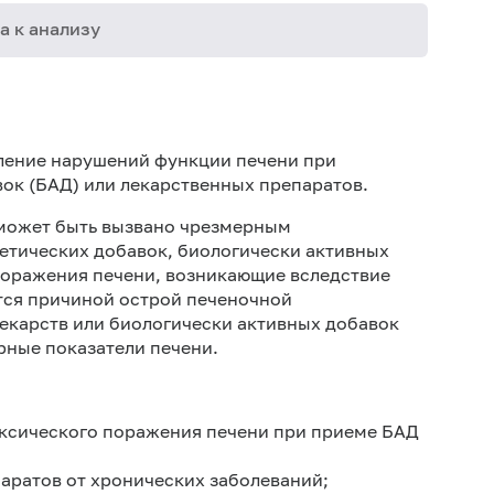
а к анализу
02-005
03-015
ление нарушений функции печени при
06-003
ок (БАД) или лекарственных препаратов.
06-004
 может быть вызвано чрезмерным
тических добавок, биологически активных
06-010
Поражения печени, возникающие вследствие
06-013
тся причиной острой печеночной
лекарств или биологически активных добавок
06-035
рные показатели печени.
06-036
06-037
оксического поражения печени при приеме БАД
06-045
30-002
аратов от хронических заболеваний;