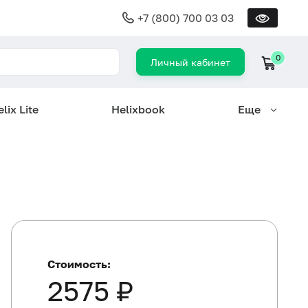
+7 (800) 700 03 03
0
Личный кабинет
lix Lite
Helixbook
Еще
Стоимость:
2575 ₽