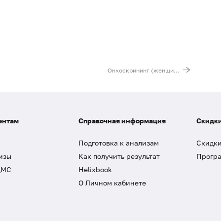
Онкоскрининг (женщины)
ентам
Справочная информация
Скидки
Подготовка к анализам
Скидки
изы
Как получить результат
Програ
ДМС
Helixbook
О Личном кабинете