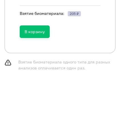
Взятие биоматериала:
205 ₽
Клинический анализ крови (с лейкоцитарной формулой)
В корзину
Коагулограмма №2 (протромбин (по Квику), МНО, фибриноген
Аланинаминотрансфераза (АЛТ)
Альбумин в сыворотке
Взятие биоматериала одного типа для разных
Аспартатаминотрансфераза (АСТ)
анализов оплачивается один раз.
Гамма-глютамилтранспептидаза (гамма-ГТ)
Белок общий в сыворотке
Билирубин общий
Билирубин прямой
Фосфатаза щелочная общая
Билирубин непрямой