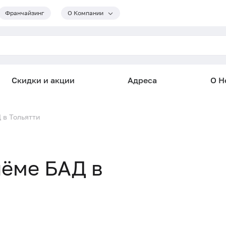
Франчайзинг
О Компании
Скидки и акции
Адреса
О He
 в Тольятти
иёме БАД в