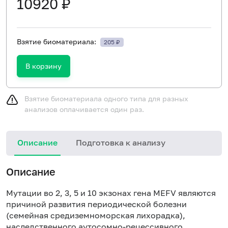
10920 ₽
Взятие биоматериала:
205 ₽
В корзину
Взятие биоматериала одного типа для разных
анализов оплачивается один раз.
Описание
Подготовка к анализу
Н
Описание
Мутации во 2, 3, 5 и 10 экзонах гена MEFV являются
причиной развития периодической болезни
(семейная средиземноморская лихорадка),
наследственного аутосомно-рецессивного