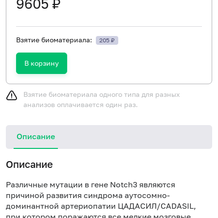
9605 ₽
Взятие биоматериала:
205 ₽
В корзину
Взятие биоматериала одного типа для разных
анализов оплачивается один раз.
Описание
Описание
Различные мутации в гене Notch3 являются
причиной развития синдрома аутосомно-
доминантной артериопатии ЦАДАСИЛ/CADASIL,
при котором поражаются все мелкие мозговые