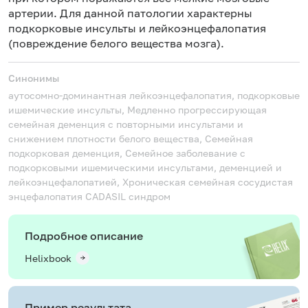
артерии. Для данной патологии характерны
подкорковые инсульты и лейкоэнцефалопатия
(повреждение белого вещества мозга).
Синонимы
аутосомно-доминантная лейкоэнцефалопатия, подкорковые
ишемические инсульты, Медленно прогрессирующая
семейная деменция с повторными инсультами и
снижением плотности белого вещества, Семейная
подкорковая деменция, Семейное заболевание с
подкорковыми ишемическими инсультами, деменцией и
лейкоэнцефалопатией, Хроническая семейная сосудистая
энцефалопатия
CADASIL синдром
Подробное описание
Helixbook
Пример результата