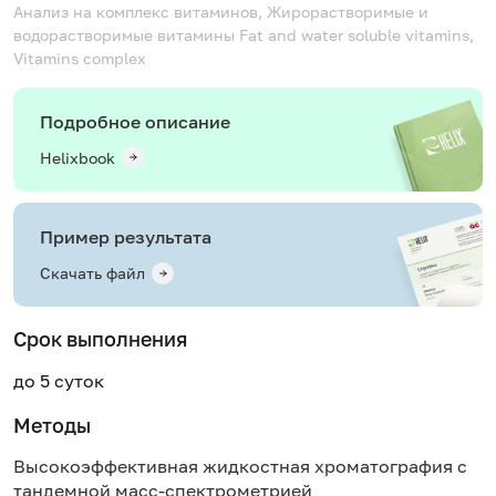
Анализ на комплекс витаминов, Жирорастворимые и
водорастворимые витамины
Fat and water soluble vitamins,
Vitamins complex
Подробное описание
Helixbook
Пример результата
Скачать файл
Срок выполнения
до 5 суток
Методы
Высокоэффективная жидкостная хроматография с
тандемной масс-спектрометрией