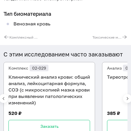
Тип биоматериала
Венозная кровь
Комплексный анализ на витамины группы B (B1, B2, B3, B5, B6, B7, B9, B12)
Токсические микроэлементы (Cd, Hg, Pb)
С этим исследованием часто заказывают
Комплекс
02-029
Анализ
08
Клинический анализ крови: общий
Тиреотроп
анализ, лейкоцитарная формула,
СОЭ (с микроскопией мазка крови
при выявлении патологических
изменений)
520 ₽
385 ₽
Заказать