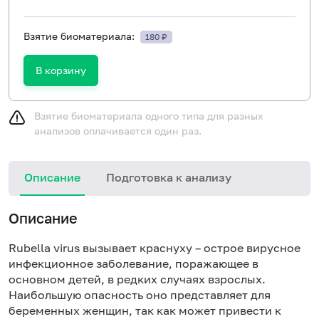
Взятие биоматериала:
180 ₽
В корзину
Взятие биоматериала одного типа для разных
анализов оплачивается один раз.
Описание
Подготовка к анализу
Н
Описание
Rubella virus вызывает краснуху – острое вирусное
инфекционное заболевание, поражающее в
основном детей, в редких случаях взрослых.
Наибольшую опасность оно представляет для
беременных женщин, так как может привести к