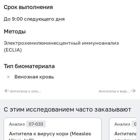
Срок выполнения
До 9:00 следующего дня
Методы
Электрохемилюминесцентный иммуноанализ
(ECLIA)
Тип биоматериала
Венозная кровь
Антитела к описторхам (Opisthorchis, IgG)
Антитела к вирусу краснухи (Rubella, IgM)
С этим исследованием часто заказывают
Анализ
07-033
Анализ
07
Антитела к вирусу кори (Measles
Антитела 