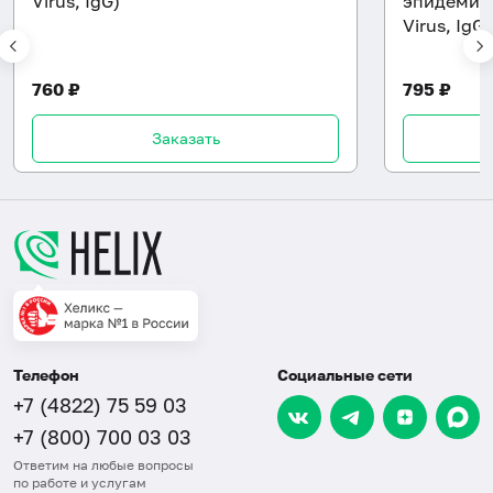
Virus, IgG)
эпидемич
Virus, IgG)
760 ₽
795 ₽
Заказать
Телефон
Социальные сети
+7 (4822) 75 59 03
+7 (800) 700 03 03
Ответим на любые вопросы
по работе и услугам