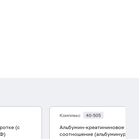
Комплекс
40-505
ротке (с
Альбумин-креатининовое
Ф)
соотношение (альбуминурия в