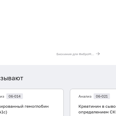
Биохимия для ФиброМакс
азывают
из
06-014
Анализ
06-021
кированный гемоглобин
Креатинин в сыво
A1c)
определением СК