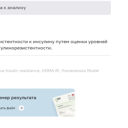
а к анализу
06-015
08-026
истентности к инсулину путем оценки уровней
30-010
сулинорезистентности.
ина
Insulin resistance, HOMA-IR, Homeostasis Model
мер результата
ать файл