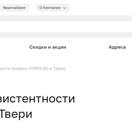
Франчайзинг
О Компании
Скидки и акции
Адреса
ости (индекс HOMA-IR) в Твери
зистентности
 Твери