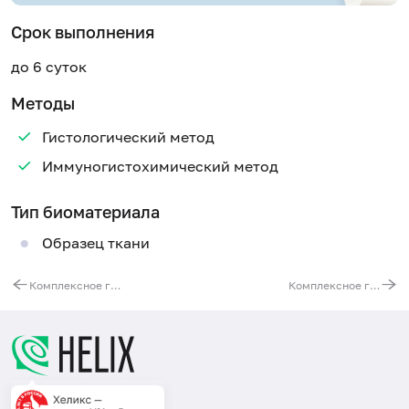
Срок выполнения
до 6 суток
Методы
Гистологический метод
Иммуногистохимический метод
Тип биоматериала
Образец ткани
Комплексное гистологическое и иммуногистохимическое исследование с определением пролиферативной активности в растущих лейомиомах по экспрессии Ki-67 и гладкомышечного актина
Комплексное гистологическое и иммуногистохимическое исследование с определением пролиферативной активности по экспрессии Ki-67, а также риска прогрессирования дисплазии и развития рака шейки матки по экспрессии p16INK4a