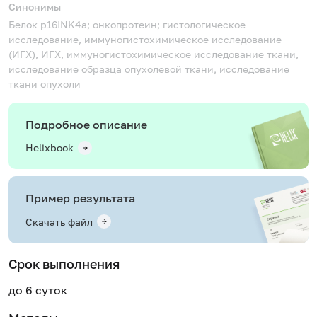
Синонимы
Белок p16INK4a; онкопротеин; гистологическое
исследование, иммуногистохимическое исследование
(ИГХ), ИГХ, иммуногистохимическое исследование ткани,
исследование образца опухолевой ткани, исследование
ткани опухоли
Подробное описание
Helixbook
Пример результата
Скачать файл
Срок выполнения
до 6 суток