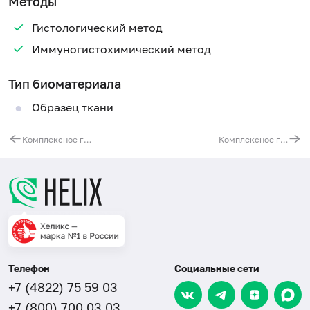
Методы
Гистологический метод
Иммуногистохимический метод
Тип биоматериала
Образец ткани
Комплексное гистологическое и иммуногистохимическое исследование с определением рецепторного статуса прогестерона и эстрогена
Комплексное гистологическое и иммуногистохимическое исследование с применением необходимых иммуногистохимических окрасок для определения: иммунофенотипа опухоли (в том числе при лимфопролиферативных заболеваниях); гистогенеза метастазов при неустановленном первичном очаге; возможности проведения таргетной терапии и т.д.
Телефон
Социальные сети
+7 (4822) 75 59 03
+7 (800) 700 03 03