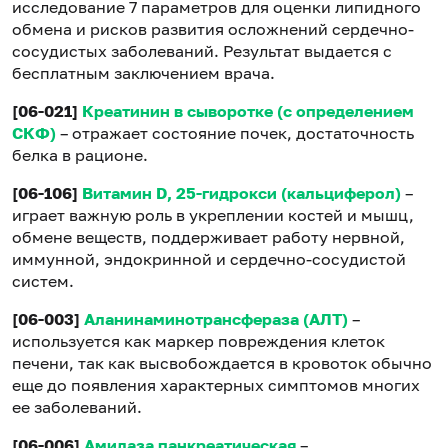
исследование 7 параметров для оценки липидного
обмена и рисков развития осложнений сердечно-
сосудистых заболеваний. Результат выдается с
бесплатным заключением врача.
[06-021]
Креатинин в сыворотке (с определением
СКФ)
– отражает состояние почек, достаточность
белка в рационе.
[06-106]
Витамин D, 25-гидрокси (кальциферол)
–
играет важную роль в укреплении костей и мышц,
обмене веществ, поддерживает работу нервной,
иммунной, эндокринной и сердечно-сосудистой
систем.
[06-003]
Аланинаминотрансфераза (АЛТ)
–
используется как маркер повреждения клеток
печени, так как высвобождается в кровоток обычно
еще до появления характерных симптомов многих
ее заболеваний.
[06-006]
Амилаза панкреатическая
–