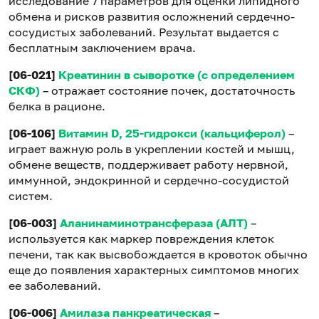
исследование 7 параметров для оценки липидного
обмена и рисков развития осложнений сердечно-
сосудистых заболеваний. Результат выдается с
бесплатным заключением врача.
[06-021]
Креатинин в сыворотке (с определением
СКФ)
– отражает состояние почек, достаточность
белка в рационе.
[06-106]
Витамин D, 25-гидрокси (кальциферол)
–
играет важную роль в укреплении костей и мышц,
обмене веществ, поддерживает работу нервной,
иммунной, эндокринной и сердечно-сосудистой
систем.
[06-003]
Аланинаминотрансфераза (АЛТ)
–
используется как маркер повреждения клеток
печени, так как высвобождается в кровоток обычно
еще до появления характерных симптомов многих
ее заболеваний.
[06-006]
Амилаза панкреатическая
–