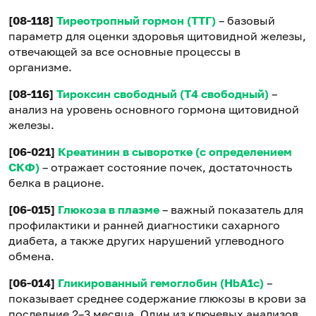
[08-118]
Тиреотропный гормон (ТТГ)
– базовый
параметр для оценки здоровья щитовидной железы,
отвечающей за все основные процессы в
организме.
[08-116]
Тироксин свободный (Т4 свободный)
–
анализ на уровень основного гормона щитовидной
железы.
[06-021]
Креатинин в сыворотке (с определением
СКФ)
– отражает состояние почек, достаточность
белка в рационе.
[06-015]
Глюкоза в плазме
– важный показатель для
профилактики и ранней диагностики сахарного
диабета, а также других нарушений углеводного
обмена.
[06-014]
Гликированный гемоглобин (HbA1c)
–
показывает среднее содержание глюкозы в крови за
последние 2–3 месяца. Один из ключевых анализов